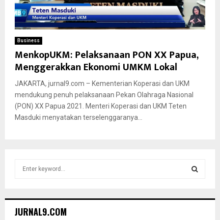
Business
MenkopUKM: Pelaksanaan PON XX Papua,
Menggerakkan Ekonomi UMKM Lokal
JAKARTA, jurnal9.com – Kementerian Koperasi dan UKM
mendukung penuh pelaksanaan Pekan Olahraga Nasional
(PON) XX Papua 2021. Menteri Koperasi dan UKM Teten
Masduki menyatakan terselenggaranya...
S
e
a
S
r
c
E
JURNAL9.COM
h