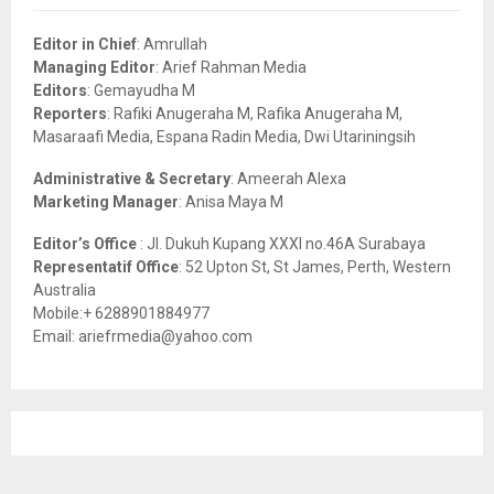
f
A
o
Editor in Chief
: Amrullah
r
R
Managing Editor
: Arief Rahman Media
:
Editors
: Gemayudha M
C
Reporters
: Rafiki Anugeraha M, Rafika Anugeraha M,
Masaraafi Media, Espana Radin Media, Dwi Utariningsih
H
Administrative & Secretary
: Ameerah Alexa
Marketing Manager
: Anisa Maya M
Editor’s Office
: Jl. Dukuh Kupang XXXI no.46A Surabaya
Representatif Office
: 52 Upton St, St James, Perth, Western
Australia
Mobile:+ 6288901884977
Email: ariefrmedia@yahoo.com