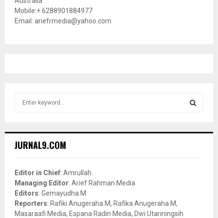
Australia
Mobile:+ 6288901884977
Email: ariefrmedia@yahoo.com
S
e
a
S
r
c
E
JURNAL9.COM
h
f
A
o
Editor in Chief
: Amrullah
r
R
Managing Editor
: Arief Rahman Media
:
Editors
: Gemayudha M
C
Reporters
: Rafiki Anugeraha M, Rafika Anugeraha M,
Masaraafi Media, Espana Radin Media, Dwi Utariningsih