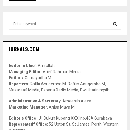
S
e
a
S
r
c
E
JURNAL9.COM
h
f
A
o
Editor in Chief
: Amrullah
r
R
Managing Editor
: Arief Rahman Media
:
Editors
: Gemayudha M
C
Reporters
: Rafiki Anugeraha M, Rafika Anugeraha M,
Masaraafi Media, Espana Radin Media, Dwi Utariningsih
H
Administrative & Secretary
: Ameerah Alexa
Marketing Manager
: Anisa Maya M
Editor’s Office
: Jl. Dukuh Kupang XXXI no.46A Surabaya
Representatif Office
: 52 Upton St, St James, Perth, Western