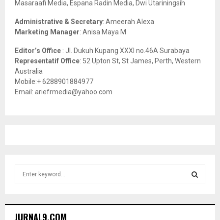
Masaraafi Media, Espana Radin Media, Dwi Utariningsih
H
Administrative & Secretary
: Ameerah Alexa
Marketing Manager
: Anisa Maya M
Editor’s Office
: Jl. Dukuh Kupang XXXI no.46A Surabaya
Representatif Office
: 52 Upton St, St James, Perth, Western
Australia
Mobile:+ 6288901884977
Email: ariefrmedia@yahoo.com
S
e
a
S
r
c
E
JURNAL9.COM