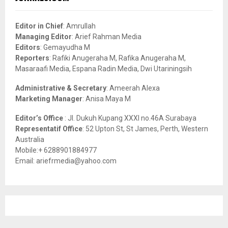
h
f
A
o
Editor in Chief
: Amrullah
r
R
Managing Editor
: Arief Rahman Media
:
Editors
: Gemayudha M
C
Reporters
: Rafiki Anugeraha M, Rafika Anugeraha M,
Masaraafi Media, Espana Radin Media, Dwi Utariningsih
H
Administrative & Secretary
: Ameerah Alexa
Marketing Manager
: Anisa Maya M
Editor’s Office
: Jl. Dukuh Kupang XXXI no.46A Surabaya
Representatif Office
: 52 Upton St, St James, Perth, Western
Australia
Mobile:+ 6288901884977
Email: ariefrmedia@yahoo.com