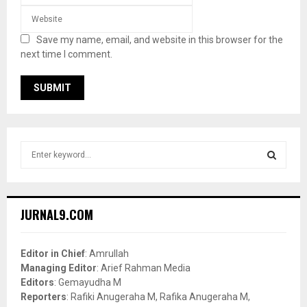
Save my name, email, and website in this browser for the
next time I comment.
S
e
a
S
r
c
E
JURNAL9.COM
h
f
A
o
Editor in Chief
: Amrullah
r
R
Managing Editor
: Arief Rahman Media
:
Editors
: Gemayudha M
C
Reporters
: Rafiki Anugeraha M, Rafika Anugeraha M,