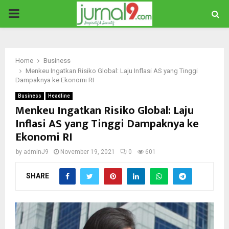
PRIMARY
MENU
Home
Business
Menkeu Ingatkan Risiko Global: Laju Inflasi AS yang Tinggi
Dampaknya ke Ekonomi RI
Business
Headline
Menkeu Ingatkan Risiko Global: Laju
Inflasi AS yang Tinggi Dampaknya ke
Ekonomi RI
by
adminJ9
November 19, 2021
0
601
SHARE