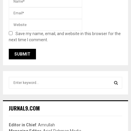
Save my name, email, and website in this browser for the
next time I comment.
S
e
a
S
r
c
E
JURNAL9.COM
h
f
A
o
Editor in Chief
: Amrullah
r
R