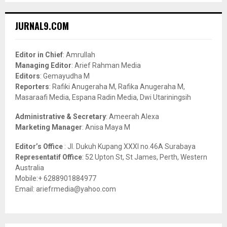
S
r
c
E
JURNAL9.COM
h
f
A
o
Editor in Chief
: Amrullah
r
R
Managing Editor
: Arief Rahman Media
:
Editors
: Gemayudha M
C
Reporters
: Rafiki Anugeraha M, Rafika Anugeraha M,
Masaraafi Media, Espana Radin Media, Dwi Utariningsih
H
Administrative & Secretary
: Ameerah Alexa
Marketing Manager
: Anisa Maya M
Editor’s Office
: Jl. Dukuh Kupang XXXI no.46A Surabaya
Representatif Office
: 52 Upton St, St James, Perth, Western
Australia
Mobile:+ 6288901884977
Email: ariefrmedia@yahoo.com