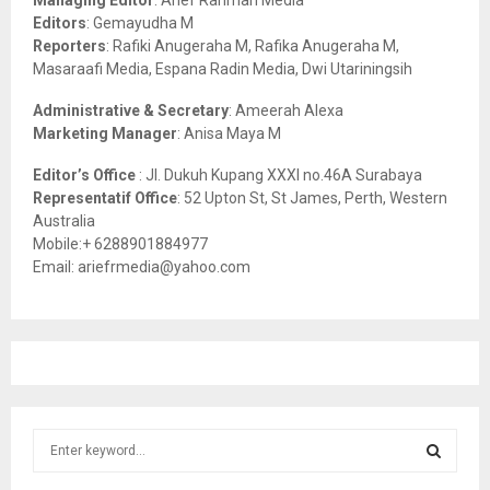
Managing Editor
: Arief Rahman Media
:
Editors
: Gemayudha M
C
Reporters
: Rafiki Anugeraha M, Rafika Anugeraha M,
Masaraafi Media, Espana Radin Media, Dwi Utariningsih
H
Administrative & Secretary
: Ameerah Alexa
Marketing Manager
: Anisa Maya M
Editor’s Office
: Jl. Dukuh Kupang XXXI no.46A Surabaya
Representatif Office
: 52 Upton St, St James, Perth, Western
Australia
Mobile:+ 6288901884977
Email: ariefrmedia@yahoo.com
S
e
a