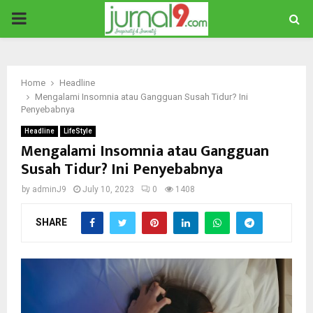
PRIMARY
MENU
Home
Headline
Mengalami Insomnia atau Gangguan Susah Tidur? Ini
Penyebabnya
Headline
LifeStyle
Mengalami Insomnia atau Gangguan
Susah Tidur? Ini Penyebabnya
by
adminJ9
July 10, 2023
0
1408
SHARE