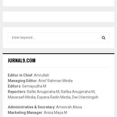
S
e
a
S
r
c
E
JURNAL9.COM
h
f
A
o
Editor in Chief
: Amrullah
r
R
Managing Editor
: Arief Rahman Media
:
Editors
: Gemayudha M
C
Reporters
: Rafiki Anugeraha M, Rafika Anugeraha M,
Masaraafi Media, Espana Radin Media, Dwi Utariningsih
H
Administrative & Secretary
: Ameerah Alexa
Marketing Manager
: Anisa Maya M