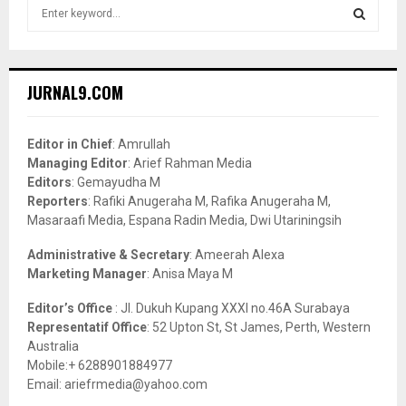
S
e
a
S
r
c
E
JURNAL9.COM
h
f
A
o
Editor in Chief
: Amrullah
r
R
Managing Editor
: Arief Rahman Media
:
Editors
: Gemayudha M
C
Reporters
: Rafiki Anugeraha M, Rafika Anugeraha M,
Masaraafi Media, Espana Radin Media, Dwi Utariningsih
H
Administrative & Secretary
: Ameerah Alexa
Marketing Manager
: Anisa Maya M
Editor’s Office
: Jl. Dukuh Kupang XXXI no.46A Surabaya
Representatif Office
: 52 Upton St, St James, Perth, Western
Australia
Mobile:+ 6288901884977
Email: ariefrmedia@yahoo.com