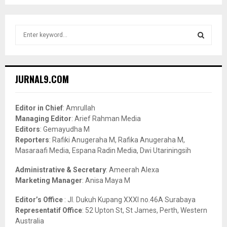
S
e
a
S
r
c
E
JURNAL9.COM
h
f
A
o
Editor in Chief
: Amrullah
r
R
Managing Editor
: Arief Rahman Media
:
Editors
: Gemayudha M
C
Reporters
: Rafiki Anugeraha M, Rafika Anugeraha M,
Masaraafi Media, Espana Radin Media, Dwi Utariningsih
H
Administrative & Secretary
: Ameerah Alexa
Marketing Manager
: Anisa Maya M
Editor’s Office
: Jl. Dukuh Kupang XXXI no.46A Surabaya
Representatif Office
: 52 Upton St, St James, Perth, Western
Australia