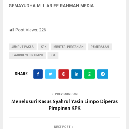
GEMAYUDHA M I ARIEF RAHMAN MEDIA
Post Views:
226
JEMPUT PAKSA
KPK
MENTERI PERTANIAN
PEMERASAN
SYAHRUL YASIN LIMPO
SYL
SHARE
PREVIOUS POST
Menelusuri Kasus Syahrul Yasin Limpo Diperas
Pimpinan KPK
NEXT POST