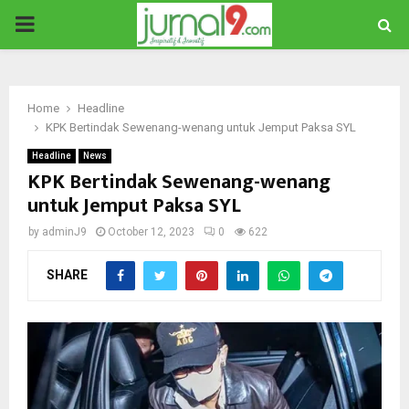
PRIMARY
MENU
Home
Headline
KPK Bertindak Sewenang-wenang untuk Jemput Paksa SYL
Headline
News
KPK Bertindak Sewenang-wenang
untuk Jemput Paksa SYL
by
adminJ9
October 12, 2023
0
622
SHARE