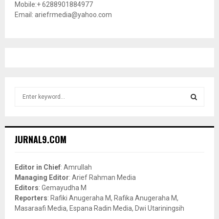
Mobile:+ 6288901884977
Email: ariefrmedia@yahoo.com
S
e
a
S
r
c
E
JURNAL9.COM
h
f
A
o
Editor in Chief
: Amrullah
r
R
Managing Editor
: Arief Rahman Media
:
Editors
: Gemayudha M
C
Reporters
: Rafiki Anugeraha M, Rafika Anugeraha M,
Masaraafi Media, Espana Radin Media, Dwi Utariningsih
H