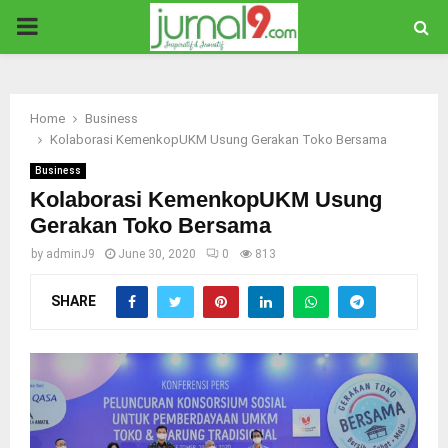
PRIMARY
MENU
Home
Business
Kolaborasi KemenkopUKM Usung Gerakan Toko Bersama
Business
Kolaborasi KemenkopUKM Usung
Gerakan Toko Bersama
by
adminJ9
June 30, 2020
0
813
SHARE