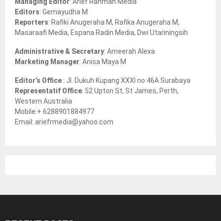
Managing Editor
: Arief Rahman Media
:
Editors
: Gemayudha M
C
Reporters
: Rafiki Anugeraha M, Rafika Anugeraha M,
Masaraafi Media, Espana Radin Media, Dwi Utariningsih
H
Administrative & Secretary
: Ameerah Alexa
Marketing Manager
: Anisa Maya M
Editor’s Office
: Jl. Dukuh Kupang XXXI no.46A Surabaya
Representatif Office
: 52 Upton St, St James, Perth,
Western Australia
Mobile:+ 6288901884977
Email: ariefrmedia@yahoo.com