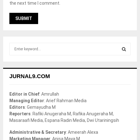
the next time I comment.
S
e
a
S
r
c
E
JURNAL9.COM
h
f
A
o
Editor in Chief
: Amrullah
r
R
Managing Editor
: Arief Rahman Media
:
Editors
: Gemayudha M
C
Reporters
: Rafiki Anugeraha M, Rafika Anugeraha M,
Masaraafi Media, Espana Radin Media, Dwi Utariningsih
H
Administrative & Secretary
: Ameerah Alexa
Marketing Manager
: Anisa Maya M