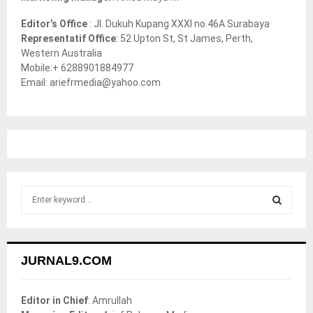
Editor’s Office
: Jl. Dukuh Kupang XXXI no.46A Surabaya
Representatif Office
: 52 Upton St, St James, Perth,
Western Australia
Mobile:+ 6288901884977
Email: ariefrmedia@yahoo.com
S
e
a
S
r
c
E
JURNAL9.COM
h
f
A
o
Editor in Chief
: Amrullah
r
R