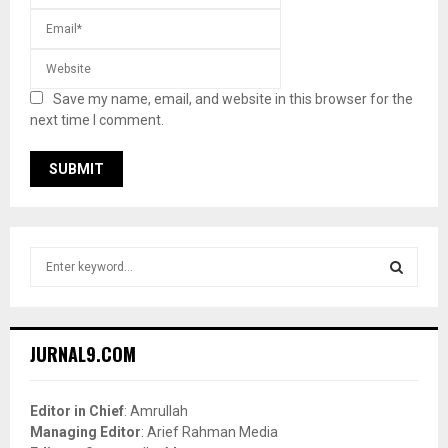
Save my name, email, and website in this browser for the
next time I comment.
S
e
a
S
r
c
E
JURNAL9.COM
h
f
A
o
Editor in Chief
: Amrullah
r
R
Managing Editor
: Arief Rahman Media
: