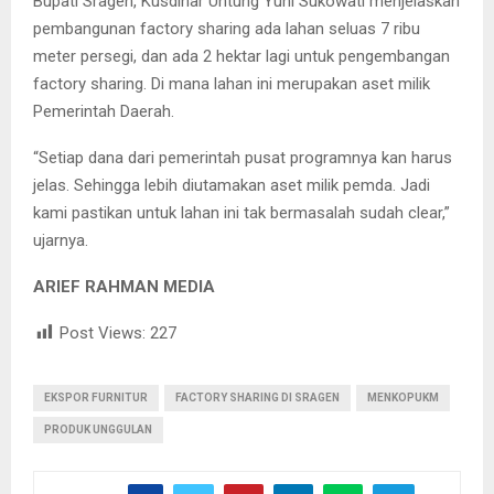
Bupati Sragen, Kusdinar Untung Yuni Sukowati menjelaskan
pembangunan factory sharing ada lahan seluas 7 ribu
meter persegi, dan ada 2 hektar lagi untuk pengembangan
factory sharing. Di mana lahan ini merupakan aset milik
Pemerintah Daerah.
“Setiap dana dari pemerintah pusat programnya kan harus
jelas. Sehingga lebih diutamakan aset milik pemda. Jadi
kami pastikan untuk lahan ini tak bermasalah sudah clear,”
ujarnya.
ARIEF RAHMAN MEDIA
Post Views:
227
EKSPOR FURNITUR
FACTORY SHARING DI SRAGEN
MENKOPUKM
PRODUK UNGGULAN