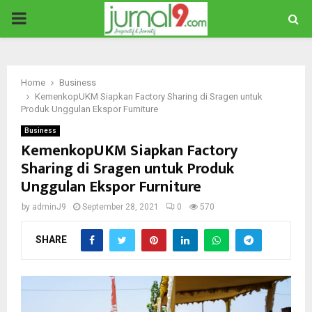
PRIMARY
MENU
Home
Business
KemenkopUKM Siapkan Factory Sharing di Sragen untuk
Produk Unggulan Ekspor Furniture
Business
KemenkopUKM Siapkan Factory
Sharing di Sragen untuk Produk
Unggulan Ekspor Furniture
by
adminJ9
September 28, 2021
0
570
SHARE