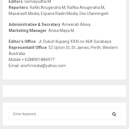
Editors
: Gemayudha M
C
Reporters
: Rafiki Anugeraha M, Rafika Anugeraha M,
Masaraafi Media, Espana Radin Media, Dwi Utariningsih
H
Administrative & Secretary
: Ameerah Alexa
Marketing Manager
: Anisa Maya M
Editor’s Office
: Jl. Dukuh Kupang XXXI no.46A Surabaya
Representatif Office
: 52 Upton St, St James, Perth, Western
Australia
Mobile:+ 6288901884977
Email: ariefrmedia@yahoo.com
S
e
a
S