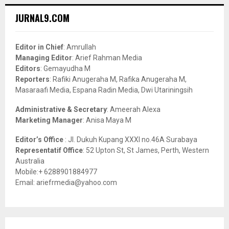
r
c
E
JURNAL9.COM
h
f
A
o
Editor in Chief
: Amrullah
r
R
Managing Editor
: Arief Rahman Media
:
Editors
: Gemayudha M
C
Reporters
: Rafiki Anugeraha M, Rafika Anugeraha M,
Masaraafi Media, Espana Radin Media, Dwi Utariningsih
H
Administrative & Secretary
: Ameerah Alexa
Marketing Manager
: Anisa Maya M
Editor’s Office
: Jl. Dukuh Kupang XXXI no.46A Surabaya
Representatif Office
: 52 Upton St, St James, Perth, Western
Australia
Mobile:+ 6288901884977
Email: ariefrmedia@yahoo.com