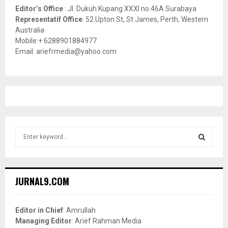
Editor’s Office
: Jl. Dukuh Kupang XXXI no.46A Surabaya
Representatif Office
: 52 Upton St, St James, Perth, Western
Australia
Mobile:+ 6288901884977
Email: ariefrmedia@yahoo.com
S
e
a
S
r
c
E
JURNAL9.COM
h
f
A
o
Editor in Chief
: Amrullah
r
R
Managing Editor
: Arief Rahman Media
: