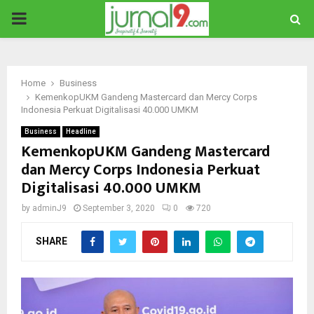
PRIMARY
MENU
Home
Business
KemenkopUKM Gandeng Mastercard dan Mercy Corps
Indonesia Perkuat Digitalisasi 40.000 UMKM
Business
Headline
KemenkopUKM Gandeng Mastercard
dan Mercy Corps Indonesia Perkuat
Digitalisasi 40.000 UMKM
by
adminJ9
September 3, 2020
0
720
SHARE