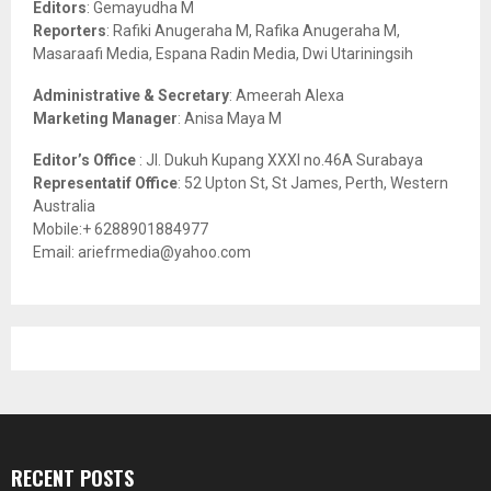
Editors
: Gemayudha M
C
Reporters
: Rafiki Anugeraha M, Rafika Anugeraha M,
Masaraafi Media, Espana Radin Media, Dwi Utariningsih
H
Administrative & Secretary
: Ameerah Alexa
Marketing Manager
: Anisa Maya M
Editor’s Office
: Jl. Dukuh Kupang XXXI no.46A Surabaya
Representatif Office
: 52 Upton St, St James, Perth, Western
Australia
Mobile:+ 6288901884977
Email: ariefrmedia@yahoo.com
RECENT POSTS