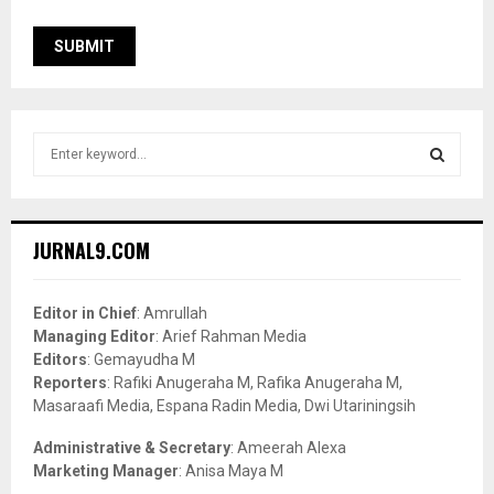
S
e
a
S
r
c
E
JURNAL9.COM
h
f
A
o
Editor in Chief
: Amrullah
r
R
Managing Editor
: Arief Rahman Media
:
Editors
: Gemayudha M
C
Reporters
: Rafiki Anugeraha M, Rafika Anugeraha M,
Masaraafi Media, Espana Radin Media, Dwi Utariningsih
H
Administrative & Secretary
: Ameerah Alexa
Marketing Manager
: Anisa Maya M