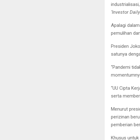
industrialisas
‘Investor Dail
Apalagi dalam
pemulihan dan
Presiden Joko
satunya denga
“Pandemi tida
momentumnya u
“UU Cipta Ker
serta memberi
Menurut presi
perizinan beru
pemberian berb
Khusus untuk 