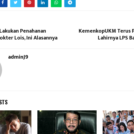
k Lakukan Penahanan
KemenkopUKM Terus P
kter Lois, Ini Alasannya
Lahirnya LPS B
adminJ9
STS