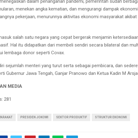
a menegaskan dalam penanganan pandemi, pemerintah sudah berbaga
ularan, menekan angka kematian, dan mengurangi dampak ekonomi
langnya pekerjaan, menurunnya aktivitas ekonomi masyarakat akibat d
masuk salah satu negara yang cepat bergerak menjamin ketersediaan
sif. Hal itu didapatkan dari membeli sendiri secara bilateral dan multi
i lembaga donor seperti Covax.
diri sejumlah menteri yang turut serta sebagai pembicara, dan seder
erti Gubernur Jawa Tengah, Ganjar Pranowo dan Ketua Kadin M Arsjad
AN MEDIA
s:
281
YARAKAT
PRESIDEN JOKOWI
SEKTOR PRODUKTIF
STRUKTUR EKONOMI