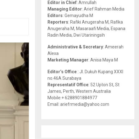
Editor in Chief
: Amrullah
r
R
Managing Editor
: Arief Rahman Media
:
Editors
: Gemayudha M
C
Reporters
: Rafiki Anugeraha M, Rafika
Anugeraha M, Masaraafi Media, Espana
H
Radin Media, Dwi Utariningsih
Administrative & Secretary
: Ameerah
Alexa
Marketing Manager
: Anisa Maya M
Editor’s Office
: Jl. Dukuh Kupang XXXI
no.46A Surabaya
Representatif Office
: 52 Upton St, St
James, Perth, Western Australia
Mobile:+ 6288901884977
Email: ariefrmedia@yahoo.com