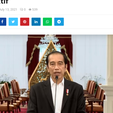
tif
July 13, 2021
0
539