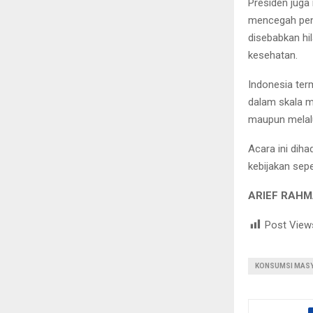
Presiden jug
mencegah pen
disebabkan hi
kesehatan.
Indonesia ter
dalam skala ma
maupun melalu
Acara ini diha
kebijakan sep
ARIEF RAHM
Post View
KONSUMSI MAS