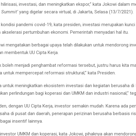
i, hilirisasi, investasi, dan meningkatkan ekspor,” kata Jokowi dalam
y Summit’
yang digelar secara virtual, di Jakarta, Selasa (13/7/2021).
 kondisi pandemi covid-19, kata presiden, investasi merupakan kunc
 akselerasi pertumbuhan ekonomi. Pemerintah menyadari hal itu.
wi mengatakan berbagai upaya telah dilakukan untuk mendorong inve
n membentuk UU Cipta Kerja.
k boleh menjadi penghambat reformasi tersebut, justru harus kita m
ntuk mempercepat reformasi struktural,” kata Presiden.
ja untuk meningkatkan ekosistem investasi dan kegiatan berusaha di
kan perlindungan bagi koperasi dan UMKM dan industri nasional,” te
den, dengan UU Cipta Kerja, investor semakin mudah. Karena ada p
saha di pusat dan daerah, penerapan perizinan berusaha berbasis ris
agai insentif lainnya.
investor UMKM dan koperasi, kata Jokowi, pihaknya akan mendoron