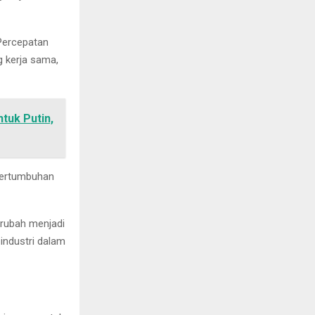
Percepatan
g kerja sama,
tuk Putin,
pertumbuhan
erubah menjadi
industri dalam