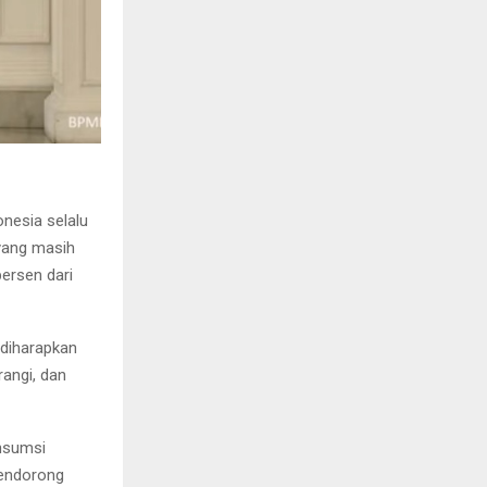
nesia selalu
 yang masih
ersen dari
 diharapkan
rangi, dan
onsumsi
mendorong