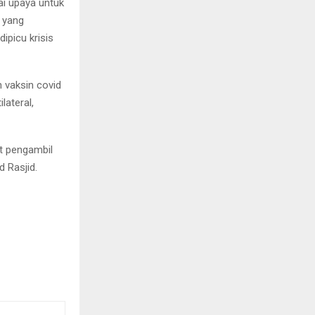
i upaya untuk
 yang
ipicu krisis
 vaksin covid
lateral,
et pengambil
 Rasjid.