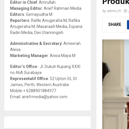
Produk
Editor in Chief
: Amrullah
r
R
Managing Editor
: Arief Rahman Media
by
adminJ9
:
Editors
: Gemayudha M
C
Reporters
: Rafiki Anugeraha M, Rafika
SHARE
Anugeraha M, Masaraafi Media, Espana
H
Radin Media, Dwi Utariningsih
Administrative & Secretary
: Ameerah
Alexa
Marketing Manager
: Anisa Maya M
Editor’s Office
: Jl. Dukuh Kupang XXXI
no.46A Surabaya
Representatif Office
: 52 Upton St, St
James, Perth, Western Australia
Mobile:+ 6288901884977
Email: ariefrmedia@yahoo.com