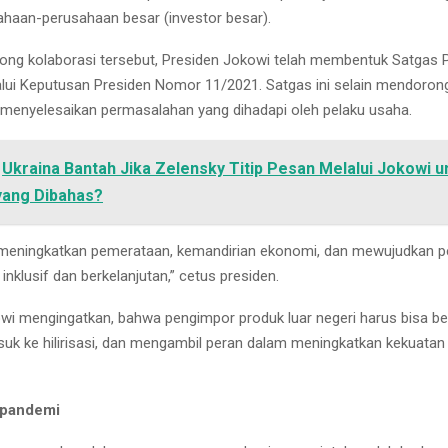
haan-perusahaan besar (investor besar).
ng kolaborasi tersebut, Presiden Jokowi telah membentuk Satgas 
alui Keputusan Presiden Nomor 11/2021. Satgas ini selain mendoron
 menyelesaikan permasalahan yang dihadapi oleh pelaku usaha.
Ukraina Bantah Jika Zelensky Titip Pesan Melalui Jokowi un
yang Dibahas?
n meningkatkan pemerataan, kemandirian ekonomi, dan mewujudkan 
nklusif dan berkelanjutan,” cetus presiden.
wi mengingatkan, bahwa pengimpor produk luar negeri harus bisa b
uk ke hilirisasi, dan mengambil peran dalam meningkatkan kekuatan 
 pandemi