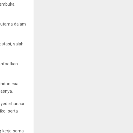
 membuka
i utama dalam
stasi, salah
anfaatkan
 Indonesia
gasnya.
enyederhanaan
iko, serta
g kerja sama