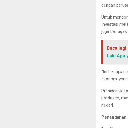
dengan perusa
Untuk mendoro
Investasi mel
juga bertugas
Baca lagi
Lalu Apa 
“Ini bertujua
ekonomi yang i
Presiden Joko
produsen, mas
negeri.
Penanganan