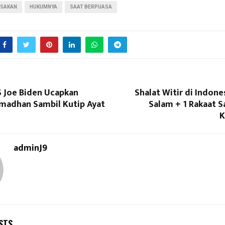
ASAKAN
HUKUMNYA
SAAT BERPUASA
S Joe Biden Ucapkan
Shalat Witir di Indones
madhan Sambil Kutip Ayat
Salam + 1 Rakaat Sa
K
adminJ9
STS