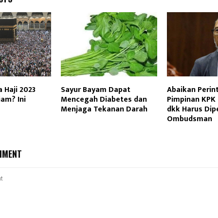
 Haji 2023
Sayur Bayam Dapat
Abaikan Perint
am? Ini
Mencegah Diabetes dan
Pimpinan KPK F
Menjaga Tekanan Darah
dkk Harus Dip
Ombudsman
MMENT