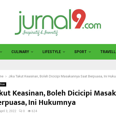
CULINARY
LIFESTYLE
SPORT
TRAVELL
ine
Jika Takut Keasinan, Boleh Dicicipi Masakannya Saat Berpuasa, Ini Huk
ation
akut Keasinan, Boleh Dicicipi Mas
erpuasa, Ini Hukumnya
April 3, 2022
0
624