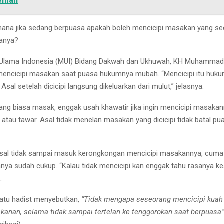
emah
ana jika sedang berpuasa apakah boleh mencicipi masakan yang se
sanya?
 Ulama Indonesia (MUI) Bidang Dakwah dan Ukhuwah, KH Muhammad C
encicipi masakan saat puasa hukumnya mubah. “Mencicipi itu huku
sal setelah dicicipi langsung dikeluarkan dari mulut,” jelasnya.
 yang biasa masak, enggak usah khawatir jika ingin mencicipi masaka
 atau tawar. Asal tidak menelan masakan yang dicicipi tidak batal pu
asal tidak sampai masuk kerongkongan mencicipi masakannya, cuma
anya sudah cukup. “Kalau tidak mencicipi kan enggak tahu rasanya k
.
atu hadist menyebutkan,
“Tidak mengapa seseorang mencicipi kua
kanan, selama tidak sampai tertelan ke tenggorokan saat berpuasa