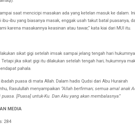
ihaqi).
sampai saat mencicipi masakan ada yang ketelan masuk ke dalam. Ini
i ibu-ibu yang biasanya masak, enggak usah takut batal puasanya, d
mi karena masakannya keasinan atau tawar,” kata kiai dari MUI itu.
lakukan sikat gigi setelah imsak sampai jelang tengah hari hukumny
 Tetapi jika sikat gigi itu dilakukan setelah tengah hari; hukumnya mak
mendapat pahala.
ibadah puasa di mata Allah. Dalam hadis Qudsi dari Abu Hurairah
anhu, Rasulullah menyampaikan
“Allah berfirman; semua amal anak 
li puasa. [Puasa] untuk-Ku. Dan Aku yang akan membalasnya
.”
AN MEDIA
s:
284