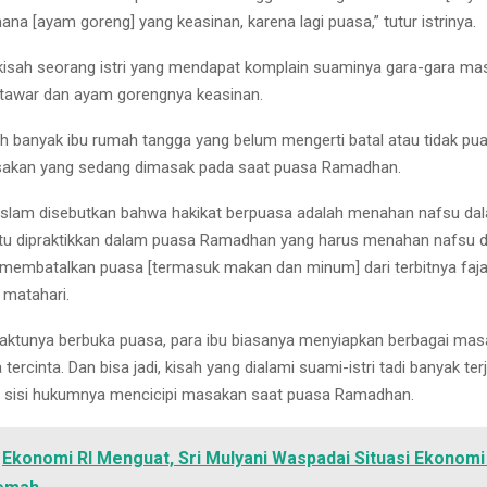
ana [ayam goreng] yang keasinan, karena lagi puasa,” tutur istrinya.
s kisah seorang istri yang mendapat komplain suaminya gara-gara ma
tawar dan ayam gorengnya keasinan.
banyak ibu rumah tangga yang belum mengerti batal atau tidak pu
sakan yang sedang dimasak pada saat puasa Ramadhan.
Islam disebutkan bahwa hakikat berpuasa adalah menahan nafsu dal
itu dipraktikkan dalam puasa Ramadhan yang harus menahan nafsu d
membatalkan puasa [termasuk makan dan minum] dari terbitnya faja
matahari.
waktunya berbuka puasa, para ibu biasanya menyiapkan berbagai mas
 tercinta. Dan bisa jadi, kisah yang dialami suami-istri tadi banyak ter
i sisi hukumnya mencicipi masakan saat puasa Ramadhan.
Ekonomi RI Menguat, Sri Mulyani Waspadai Situasi Ekonomi