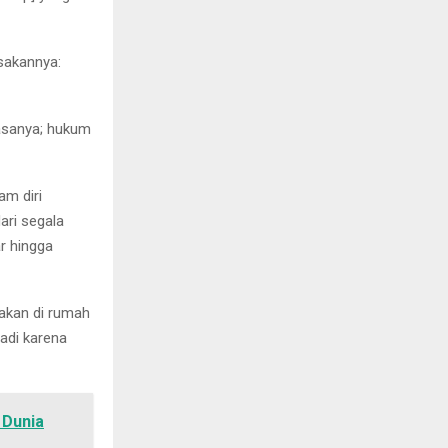
sakannya:
asanya; hukum
am diri
ari segala
r hingga
akan di rumah
jadi karena
 Dunia