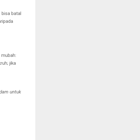
 bisa batal
aripada
a mubah:
ruh; jika
Adam untuk