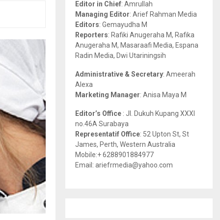
Editor in Chief
: Amrullah
r
R
Managing Editor
: Arief Rahman Media
:
Editors
: Gemayudha M
C
Reporters
: Rafiki Anugeraha M, Rafika
Anugeraha M, Masaraafi Media, Espana
H
Radin Media, Dwi Utariningsih
Administrative & Secretary
: Ameerah
Alexa
Marketing Manager
: Anisa Maya M
Editor’s Office
: Jl. Dukuh Kupang XXXI
no.46A Surabaya
Representatif Office
: 52 Upton St, St
James, Perth, Western Australia
Mobile:+ 6288901884977
Email: ariefrmedia@yahoo.com