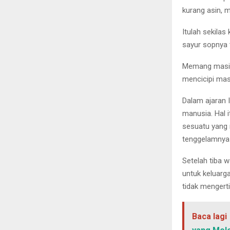
kurang asin, m
Itulah sekila
sayur sopnya 
Memang masih 
mencicipi ma
Dalam ajaran 
manusia. Hal 
sesuatu yang 
tenggelamnya 
Setelah tiba 
untuk keluarga
tidak mengert
Baca lagi