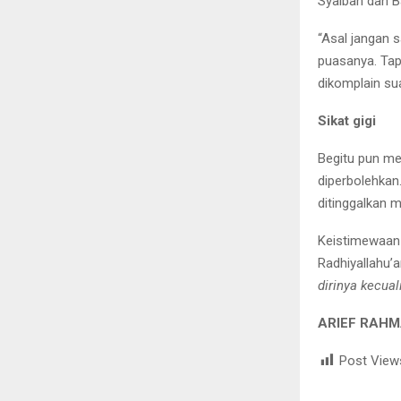
Syaibah dan Ba
“Asal jangan 
puasanya. Tap
dikomplain sua
Sikat gigi
Begitu pun me
diperbolehkan.
ditinggalkan 
Keistimewaan 
Radhiyallahu’
dirinya kecua
ARIEF RAHM
Post View