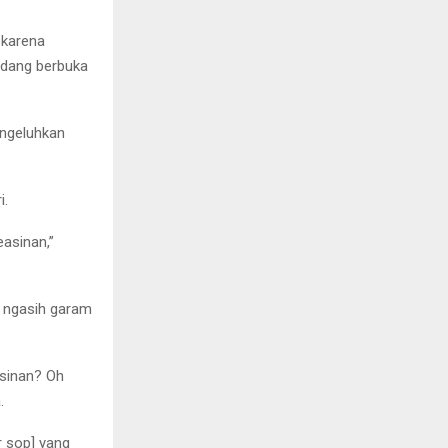
karena
sedang berbuka
engeluhkan
i.
asinan,”
 ngasih garam
asinan? Oh
.
r sop] yang