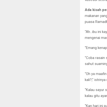
Ada kisah pe
makanan yang 
puasa Ramad
“Ah…ibu ini k
mengenai masa
“Emang kenapa
“Coba rasain 
sahut suaminy
“Oh ya maafi
kali?,” istrin
“Kalau sayur 
kalau gitu aya
“Kan hari ini