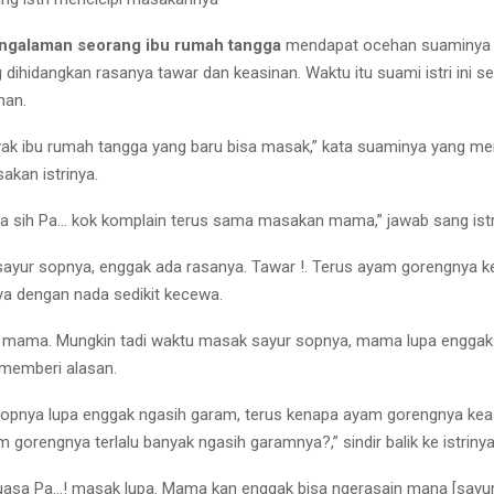
ngalaman seorang ibu rumah tangga
mendapat ocehan suaminya 
dihidangkan rasanya tawar dan keasinan. Waktu itu suami istri ini 
han.
ayak ibu rumah tangga yang baru bisa masak,” kata suaminya yang m
kan istrinya.
 sih Pa… kok komplain terus sama masakan mama,” jawab sang istr
sayur sopnya, enggak ada rasanya. Tawar !. Terus ayam gorengnya ke
a dengan nada sedikit kecewa.
n mama. Mungkin tadi waktu masak sayur sopnya, mama lupa enggak
ya memberi alasan.
sopnya lupa enggak ngasih garam, terus kenapa ayam gorengnya ke
m gorengnya terlalu banyak ngasih garamnya?,” sindir balik ke istrinya
 puasa Pa…! masak lupa. Mama kan enggak bisa ngerasain mana [sayu