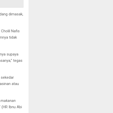
dang dimasak,
holil Nafis
mnya tidak
nnya supaya
asanya,” tegas
 sekedar
easinan atau
h makanan
.” (HR Ibnu Abi