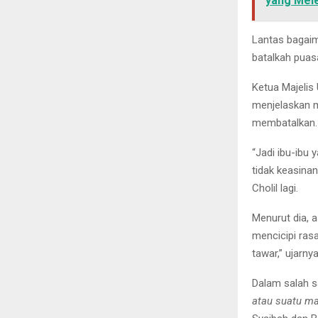
yang Mel
Lantas bagaim
batalkah pua
Ketua Majelis
menjelaskan m
membatalkan. A
“Jadi ibu-ibu
tidak keasinan
Cholil lagi.
Menurut dia, 
mencicipi ras
tawar,” ujarnya
Dalam salah s
atau suatu ma