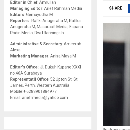
Editor in Chief
: Amrullah
r
R
SHARE
Managing Editor
: Arief Rahman Media
:
Editors
: Gemayudha M
C
Reporters
: Rafiki Anugeraha M, Rafika
Anugeraha M, Masaraafi Media, Espana
H
Radin Media, Dwi Utariningsih
Administrative & Secretary
: Ameerah
Alexa
Marketing Manager
: Anisa Maya M
Editor’s Office
: Jl. Dukuh Kupang XXXI
no.46A Surabaya
Representatif Office
: 52 Upton St, St
James, Perth, Western Australia
Mobile:+ 6288901884977
Email: ariefrmedia@yahoo.com
Ilustrasi seor