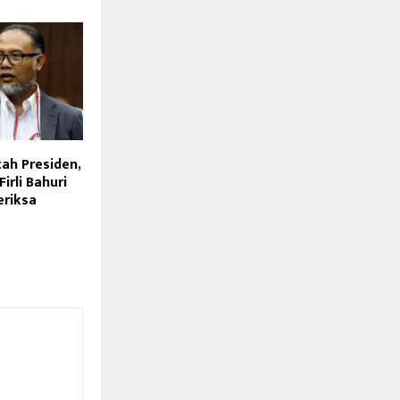
ah Presiden,
irli Bahuri
eriksa