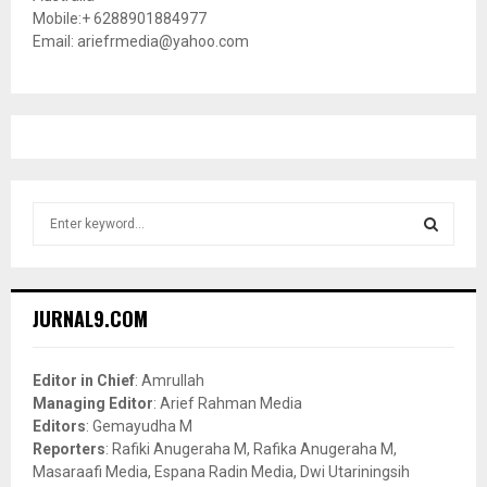
Mobile:+ 6288901884977
Email: ariefrmedia@yahoo.com
S
e
a
S
r
c
E
JURNAL9.COM
h
f
A
o
Editor in Chief
: Amrullah
r
R
Managing Editor
: Arief Rahman Media
:
Editors
: Gemayudha M
C
Reporters
: Rafiki Anugeraha M, Rafika Anugeraha M,
Masaraafi Media, Espana Radin Media, Dwi Utariningsih
H