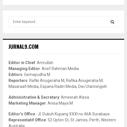
S
e
a
S
r
c
E
JURNAL9.COM
h
f
A
o
Editor in Chief
: Amrullah
r
R
Managing Editor
: Arief Rahman Media
:
Editors
: Gemayudha M
C
Reporters
: Rafiki Anugeraha M, Rafika Anugeraha M,
Masaraafi Media, Espana Radin Media, Dwi Utariningsih
H
Administrative & Secretary
: Ameerah Alexa
Marketing Manager
: Anisa Maya M
Editor’s Office
: Jl. Dukuh Kupang XXXI no.46A Surabaya
Representatif Office
: 52 Upton St, St James, Perth, Western
Australia