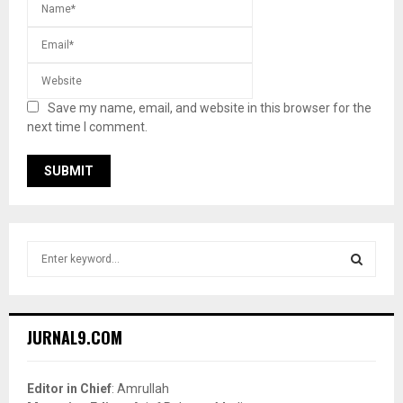
Save my name, email, and website in this browser for the
next time I comment.
S
e
a
S
r
c
E
JURNAL9.COM
h
f
A
o
Editor in Chief
: Amrullah
r