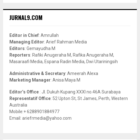
a
S
r
c
E
JURNAL9.COM
h
f
A
o
Editor in Chief
: Amrullah
r
R
Managing Editor
: Arief Rahman Media
:
Editors
: Gemayudha M
C
Reporters
: Rafiki Anugeraha M, Rafika Anugeraha M,
Masaraafi Media, Espana Radin Media, Dwi Utariningsih
H
Administrative & Secretary
: Ameerah Alexa
Marketing Manager
: Anisa Maya M
Editor’s Office
: Jl. Dukuh Kupang XXXI no.46A Surabaya
Representatif Office
: 52 Upton St, St James, Perth, Western
Australia
Mobile:+ 6288901884977
Email: ariefrmedia@yahoo.com