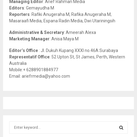
R
Managing Editor
: Arief Rahman Media
:
Editors
: Gemayudha M
C
Reporters
: Rafiki Anugeraha M, Rafika Anugeraha M,
Masaraafi Media, Espana Radin Media, Dwi Utariningsih
H
Administrative & Secretary
: Ameerah Alexa
Marketing Manager
: Anisa Maya M
Editor’s Office
: Jl. Dukuh Kupang XXXI no.46A Surabaya
Representatif Office
: 52 Upton St, St James, Perth, Western
Australia
Mobile:+ 6288901884977
Email: ariefrmedia@yahoo.com
S
e