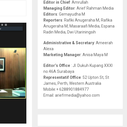
Editor in Chief
: Amrullah
r
R
Managing Editor
: Arief Rahman Media
:
Editors
: Gemayudha M
C
Reporters
: Rafiki Anugeraha M, Rafika
Anugeraha M, Masaraafi Media, Espana
H
Radin Media, Dwi Utariningsih
Administrative & Secretary
: Ameerah
Alexa
Marketing Manager
: Anisa Maya M
Editor’s Office
: Jl. Dukuh Kupang XXXI
no.46A Surabaya
Representatif Office
: 52 Upton St, St
James, Perth, Western Australia
Mobile:+ 6288901884977
Email: ariefrmedia@yahoo.com