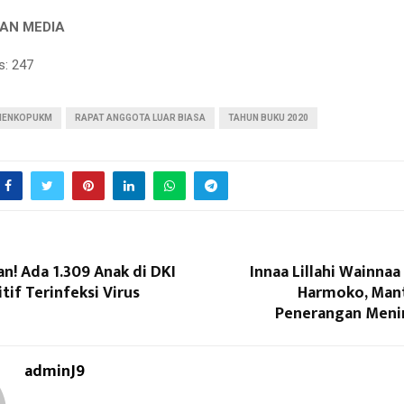
AN MEDIA
s:
247
MENKOPUKM
RAPAT ANGGOTA LUAR BIASA
TAHUN BUKU 2020
n! Ada 1.309 Anak di DKI
Innaa Lillahi Wainnaa 
tif Terinfeksi Virus
Harmoko, Man
Penerangan Meni
adminJ9