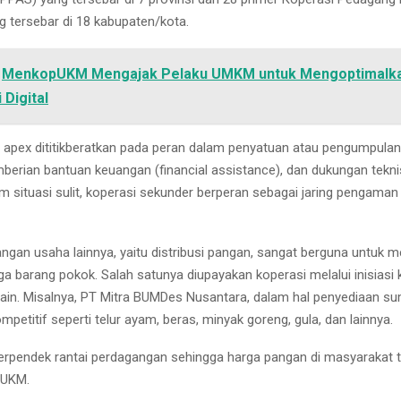
 tersebar di 18 kabupaten/kota.
MenkopUKM Mengajak Pelaku UMKM untuk Mengoptimalk
 Digital
 apex dititikberatkan pada peran dalam penyatuan atau pengumpulan
mberian bantuan keuangan (financial assistance), dan dukungan teknis
m situasi sulit, koperasi sekunder berperan sebagai jaring pengaman
ngan usaha lainnya, yaitu distribusi pangan, sangat berguna untuk 
rga barang pokok. Salah satunya diupayakan koperasi melalui inisiasi
lain. Misalnya, PT Mitra BUMDes Nusantara, dalam hal penyediaan s
petitif seperti telur ayam, beras, minyak goreng, gula, dan lainnya.
erpendek rantai perdagangan sehingga harga pangan di masyarakat te
pUKM.