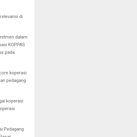
relevansi di
omitmen dalam
lisasi KOPPAS
kus pada
ore koperasi
dan pedagang
ai koperasi
operasi.
asi Pedagang
 Pasar