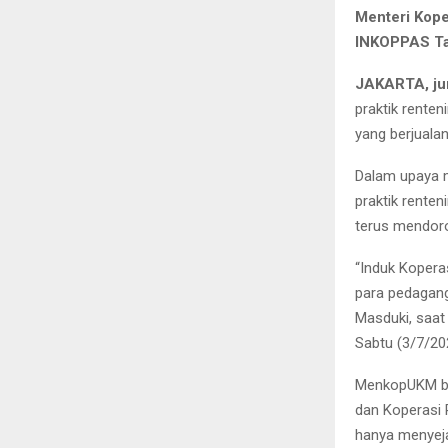
Menteri Kope
INKOPPAS Tah
JAKARTA, ju
praktik renten
yang berjualan
Dalam upaya m
praktik rente
terus mendoro
“Induk Kopera
para pedagang
Masduki, saa
Sabtu (3/7/20
MenkopUKM be
dan Koperasi 
hanya menyeja