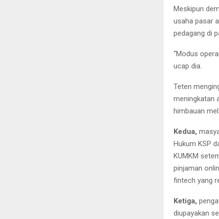
Meskipun demi
usaha pasar a
pedagang di p
“Modus operan
ucap dia.
Teten menging
meningkatan a
himbauan mela
Kedua,
masyar
Hukum KSP dar
KUMKM setempa
pinjaman onlin
fintech yang r
Ketiga,
pengaw
diupayakan se