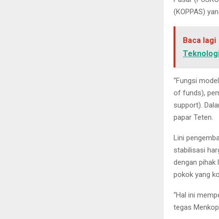
(KOPPAS) yang
Baca lagi
Teknologi
“Fungsi model
of funds), pe
support). Dala
papar Teten.
Lini pengemba
stabilisasi ha
dengan pihak 
pokok yang kom
“Hal ini memp
tegas Menko