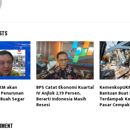
STS
KM akan
BPS Catat Ekonomi Kuartal
KemenkopUKM
 Penurunan
IV Anjlok 2,19 Persen,
Bantuan Buat
 Buah Segar
Berarti Indonesia Masih
Terdampak Ke
Resesi
Pasar Cempak
MMENT