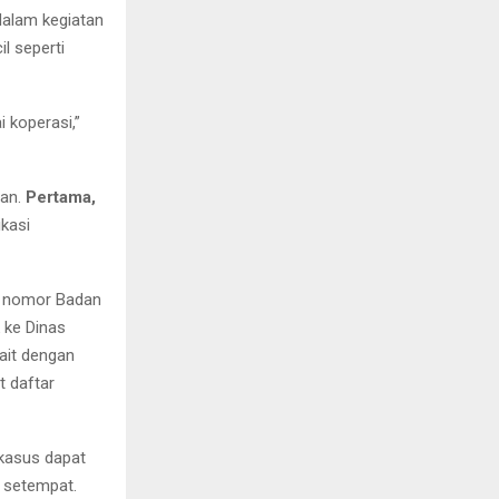
dalam kegiatan
l seperti
 koperasi,”
gan.
Pertama,
kasi
ek nomor Badan
 ke Dinas
ait dengan
t daftar
kasus dapat
 setempat.