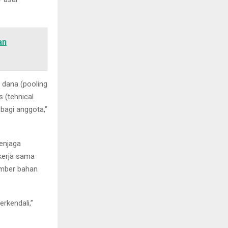
an
 dana (pooling
 (tehnical
 bagi anggota,”
menjaga
 kerja sama
umber bahan
rkendali,”