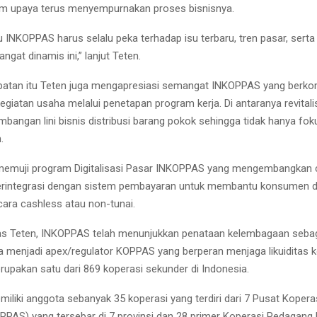
am upaya terus menyempurnakan proses bisnisnya.
u INKOPPAS harus selalu peka terhadap isu terbaru, tren pasar, serta 
gat dinamis ini,” lanjut Teten.
atan itu Teten juga mengapresiasi semangat INKOPPAS yang berk
egiatan usaha melalui penetapan program kerja. Di antaranya revita
mbangan lini bisnis distribusi barang pokok sehingga tidak hanya fo
.
muji program Digitalisasi Pasar INKOPPAS yang mengembangkan c
terintegrasi dengan sistem pembayaran untuk membantu konsumen 
ara cashless atau non-tunai.
egas Teten, INKOPPAS telah menunjukkan penataan kelembagaan sebag
 menjadi apex/regulator KOPPAS yang berperan menjaga likuiditas k
pakan satu dari 869 koperasi sekunder di Indonesia.
liki anggota sebanyak 35 koperasi yang terdiri dari 7 Pusat Koper
PAS) yang tersebar di 7 provinsi dan 28 primer Koperasi Pedagang