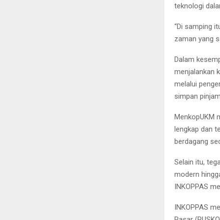
teknologi dal
“Di samping it
zaman yang san
Dalam kesemp
menjalankan k
melalui penge
simpan pinjam
MenkopUKM me
lengkap dan 
berdagang sec
Selain itu, t
modern hingga
INKOPPAS meru
INKOPPAS memi
Pasar (PUSKOP