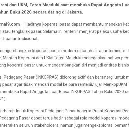
rasi dan UKM, Teten Masduki saat membuka Rapat Anggota Lua
un Buku 2020 secara daring di Jakarta.
rnal9.com
– Hadirnya koperasi pasar dapat membantu menekan ke
ir atau tengkulak pasar. Selama ini rentenir menjerat pelaku usaha ke
 di pasar tradisional.
engembangkan koperasi pasar modern di tanah air agar terhindar da
nir, Menteri Koperasi dan UKM Teten Masduki menegaskan bahwa pem
ng koperasi pasar untuk mengembangkan diri menjadi entitas bisnis 
si Pedagang Pasar (INKOPPAS) didorong aktif dan bersinergi untuk 
 pasar agar tidak mencari modal ke para rentenir,” ujar MenkopUKM 
t membuka Rapat Anggota Luar Biasa INKOPPAS Tahun Buku 2020 sec
21).
rharap Induk Koperasi Pedagang Pasar beserta Pusat Koperasi Pe
Pedagang Pasar dapat terus hadir sebagai role model koperasi mode
hterakan seluruh stakeholders, namun juga mengeksplorasi peman