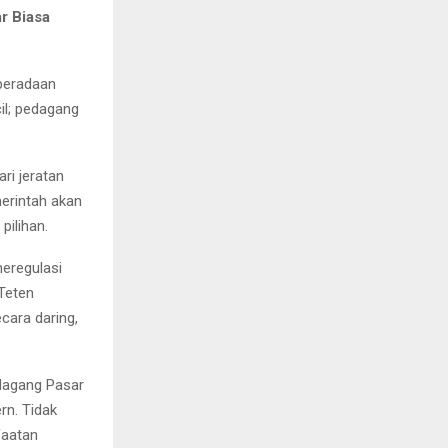
r Biasa
beradaan
cil; pedagang
ri jeratan
erintah akan
pilihan.
meregulasi
Teten
ara daring,
dagang Pasar
rn. Tidak
faatan