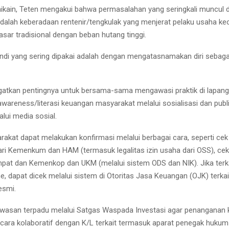
kain, Teten mengakui bahwa permasalahan yang seringkali muncul 
dalah keberadaan rentenir/tengkulak yang menjerat pelaku usaha keci
asar tradisional dengan beban hutang tinggi.
di yang sering dipakai adalah dengan mengatasnamakan diri sebagai
atkan pentingnya untuk bersama-sama mengawasi praktik di lapan
wareness/literasi keuangan masyarakat melalui sosialisasi dan publi
lui media sosial.
akat dapat melakukan konfirmasi melalui berbagai cara, seperti c
i Kemenkum dan HAM (termasuk legalitas izin usaha dari OSS), cek
t dan Kemenkop dan UKM (melalui sistem ODS dan NIK). Jika terk
e, dapat dicek melalui sistem di Otoritas Jasa Keuangan (OJK) terkai
esmi.
asan terpadu melalui Satgas Waspada Investasi agar penanganan 
cara kolaboratif dengan K/L terkait termasuk aparat penegak hukum