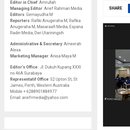
Editor in Chief
: Amrullah
r
R
SHARE
Managing Editor
: Arief Rahman Media
:
Editors
: Gemayudha M
C
Reporters
: Rafiki Anugeraha M, Rafika
Anugeraha M, Masaraafi Media, Espana
H
Radin Media, Dwi Utariningsih
Administrative & Secretary
: Ameerah
Alexa
Marketing Manager
: Anisa Maya M
Editor’s Office
: Jl. Dukuh Kupang XXXI
no.46A Surabaya
Representatif Office
: 52 Upton St, St
James, Perth, Western Australia
Mobile:+ 6288901884977
Email: ariefrmedia@yahoo.com