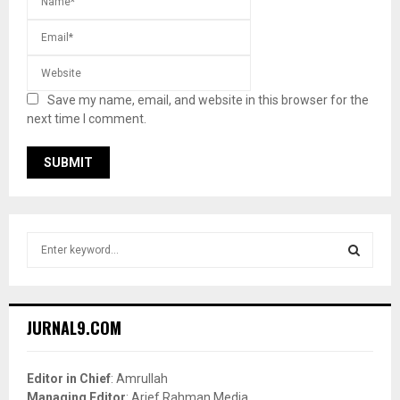
Save my name, email, and website in this browser for the
next time I comment.
S
e
a
S
r
c
E
JURNAL9.COM
h
f
A
o
Editor in Chief
: Amrullah
r
R
Managing Editor
: Arief Rahman Media