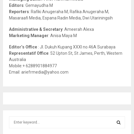
:
Editors
: Gemayudha M
C
Reporters
: Rafiki Anugeraha M, Rafika Anugeraha M,
Masaraafi Media, Espana Radin Media, Dwi Utariningsih
H
Administrative & Secretary
: Ameerah Alexa
Marketing Manager
: Anisa Maya M
Editor’s Office
: Jl. Dukuh Kupang XXXI no.46A Surabaya
Representatif Office
: 52 Upton St, St James, Perth, Western
Australia
Mobile:+ 6288901884977
Email: ariefrmedia@yahoo.com
S
e
a