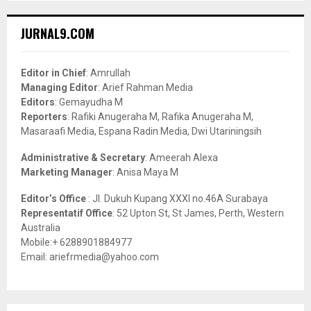
S
r
c
E
JURNAL9.COM
h
f
A
o
Editor in Chief
: Amrullah
r
R
Managing Editor
: Arief Rahman Media
:
Editors
: Gemayudha M
C
Reporters
: Rafiki Anugeraha M, Rafika Anugeraha M,
Masaraafi Media, Espana Radin Media, Dwi Utariningsih
H
Administrative & Secretary
: Ameerah Alexa
Marketing Manager
: Anisa Maya M
Editor’s Office
: Jl. Dukuh Kupang XXXI no.46A Surabaya
Representatif Office
: 52 Upton St, St James, Perth, Western
Australia
Mobile:+ 6288901884977
Email: ariefrmedia@yahoo.com