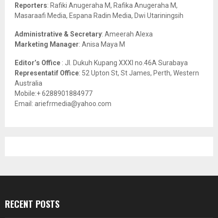
C
Reporters
: Rafiki Anugeraha M, Rafika Anugeraha M,
Masaraafi Media, Espana Radin Media, Dwi Utariningsih
H
Administrative & Secretary
: Ameerah Alexa
Marketing Manager
: Anisa Maya M
Editor’s Office
: Jl. Dukuh Kupang XXXI no.46A Surabaya
Representatif Office
: 52 Upton St, St James, Perth, Western
Australia
Mobile:+ 6288901884977
Email: ariefrmedia@yahoo.com
RECENT POSTS