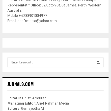
Representatif Office
: 52 Upton St, St James, Perth, Western
Australia
Mobile:+ 6288901884977
Email: ariefrmedia@yahoo.com
S
e
a
S
r
c
E
JURNAL9.COM
h
f
A
o
Editor in Chief
: Amrullah
r
R
Managing Editor
: Arief Rahman Media
:
Editors
: Gemayudha M