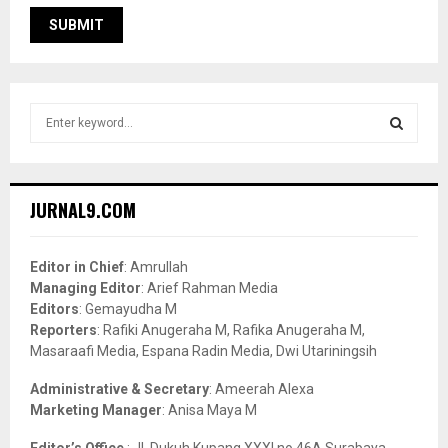
S
e
a
S
r
c
E
JURNAL9.COM
h
f
A
o
Editor in Chief
: Amrullah
r
R
Managing Editor
: Arief Rahman Media
:
Editors
: Gemayudha M
C
Reporters
: Rafiki Anugeraha M, Rafika Anugeraha M,
Masaraafi Media, Espana Radin Media, Dwi Utariningsih
H
Administrative & Secretary
: Ameerah Alexa
Marketing Manager
: Anisa Maya M
Editor’s Office
: Jl. Dukuh Kupang XXXI no.46A Surabaya