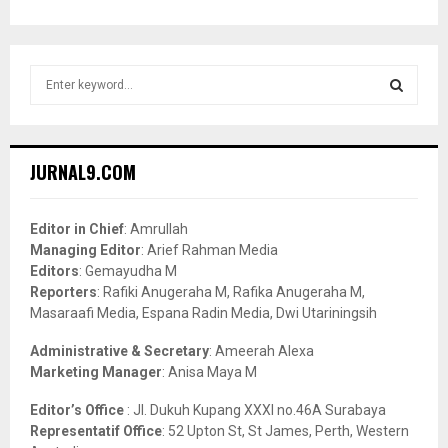
S
e
a
S
r
c
E
JURNAL9.COM
h
f
A
o
Editor in Chief
: Amrullah
r
R
Managing Editor
: Arief Rahman Media
:
Editors
: Gemayudha M
C
Reporters
: Rafiki Anugeraha M, Rafika Anugeraha M,
Masaraafi Media, Espana Radin Media, Dwi Utariningsih
H
Administrative & Secretary
: Ameerah Alexa
Marketing Manager
: Anisa Maya M
Editor’s Office
: Jl. Dukuh Kupang XXXI no.46A Surabaya
Representatif Office
: 52 Upton St, St James, Perth, Western