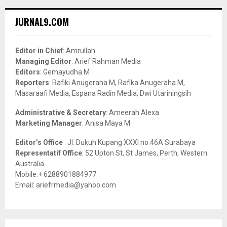
r
c
E
JURNAL9.COM
h
f
A
o
Editor in Chief
: Amrullah
r
R
Managing Editor
: Arief Rahman Media
:
Editors
: Gemayudha M
C
Reporters
: Rafiki Anugeraha M, Rafika Anugeraha M,
Masaraafi Media, Espana Radin Media, Dwi Utariningsih
H
Administrative & Secretary
: Ameerah Alexa
Marketing Manager
: Anisa Maya M
Editor’s Office
: Jl. Dukuh Kupang XXXI no.46A Surabaya
Representatif Office
: 52 Upton St, St James, Perth, Western
Australia
Mobile:+ 6288901884977
Email: ariefrmedia@yahoo.com