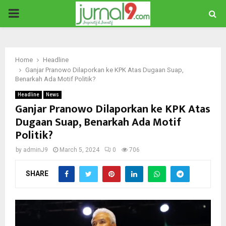
PRIMARY
MENU
Home
Headline
Ganjar Pranowo Dilaporkan ke KPK Atas Dugaan Suap,
Benarkah Ada Motif Politik?
Headline
News
Ganjar Pranowo Dilaporkan ke KPK Atas
Dugaan Suap, Benarkah Ada Motif
Politik?
by
adminJ9
March 5, 2024
0
706
SHARE