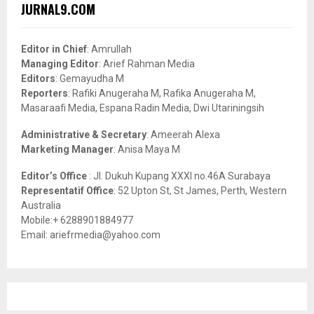
c
E
JURNAL9.COM
h
f
A
o
Editor in Chief
: Amrullah
r
R
Managing Editor
: Arief Rahman Media
:
Editors
: Gemayudha M
C
Reporters
: Rafiki Anugeraha M, Rafika Anugeraha M,
Masaraafi Media, Espana Radin Media, Dwi Utariningsih
H
Administrative & Secretary
: Ameerah Alexa
Marketing Manager
: Anisa Maya M
Editor’s Office
: Jl. Dukuh Kupang XXXI no.46A Surabaya
Representatif Office
: 52 Upton St, St James, Perth, Western
Australia
Mobile:+ 6288901884977
Email: ariefrmedia@yahoo.com