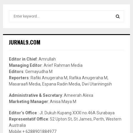
S
e
a
S
r
c
E
JURNAL9.COM
h
f
A
o
Editor in Chief
: Amrullah
r
R
Managing Editor
: Arief Rahman Media
:
Editors
: Gemayudha M
C
Reporters
: Rafiki Anugeraha M, Rafika Anugeraha M,
Masaraafi Media, Espana Radin Media, Dwi Utariningsih
H
Administrative & Secretary
: Ameerah Alexa
Marketing Manager
: Anisa Maya M
Editor’s Office
: Jl. Dukuh Kupang XXXI no.46A Surabaya
Representatif Office
: 52 Upton St, St James, Perth, Western
Australia
Mobile:+ 6288901884977