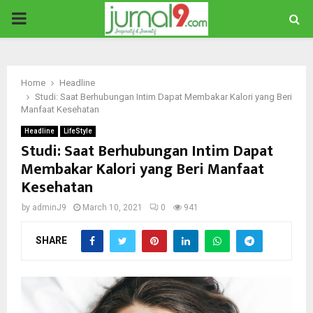
PRIMARY
MENU
Home
Headline
Studi: Saat Berhubungan Intim Dapat Membakar Kalori yang Beri
Manfaat Kesehatan
Headline
LifeStyle
Studi: Saat Berhubungan Intim Dapat
Membakar Kalori yang Beri Manfaat
Kesehatan
by
adminJ9
March 10, 2021
0
941
SHARE