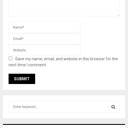
Save my name, email, and website in this browser for the
next time I comment.
S
e
a
S
r