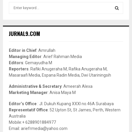
S
e
a
S
r
c
E
JURNAL9.COM
h
f
A
o
Editor in Chief
: Amrullah
r
R
Managing Editor
: Arief Rahman Media
:
Editors
: Gemayudha M
C
Reporters
: Rafiki Anugeraha M, Rafika Anugeraha M,
Masaraafi Media, Espana Radin Media, Dwi Utariningsih
H
Administrative & Secretary
: Ameerah Alexa
Marketing Manager
: Anisa Maya M
Editor’s Office
: Jl. Dukuh Kupang XXXI no.46A Surabaya
Representatif Office
: 52 Upton St, St James, Perth, Western
Australia
Mobile:+ 6288901884977
Email: ariefrmedia@yahoo.com