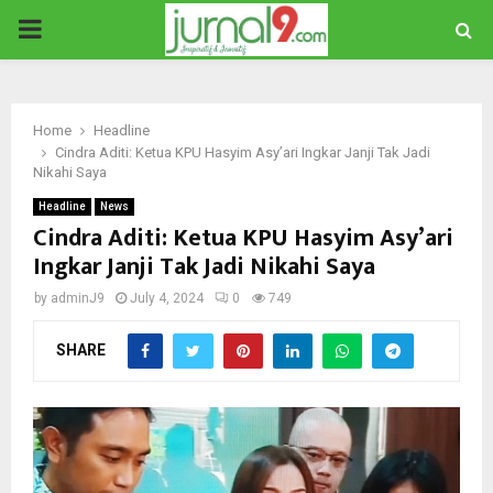
PRIMARY
MENU
Home
Headline
Cindra Aditi: Ketua KPU Hasyim Asy’ari Ingkar Janji Tak Jadi
Nikahi Saya
Headline
News
Cindra Aditi: Ketua KPU Hasyim Asy’ari
Ingkar Janji Tak Jadi Nikahi Saya
by
adminJ9
July 4, 2024
0
749
SHARE