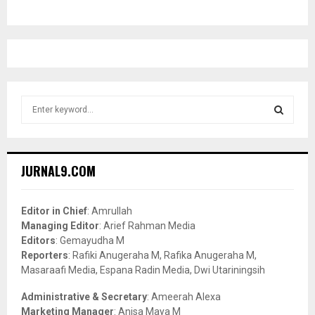
S
e
a
S
r
c
E
JURNAL9.COM
h
f
A
o
Editor in Chief
: Amrullah
r
R
Managing Editor
: Arief Rahman Media
:
Editors
: Gemayudha M
C
Reporters
: Rafiki Anugeraha M, Rafika Anugeraha M,
Masaraafi Media, Espana Radin Media, Dwi Utariningsih
H
Administrative & Secretary
: Ameerah Alexa
Marketing Manager
: Anisa Maya M