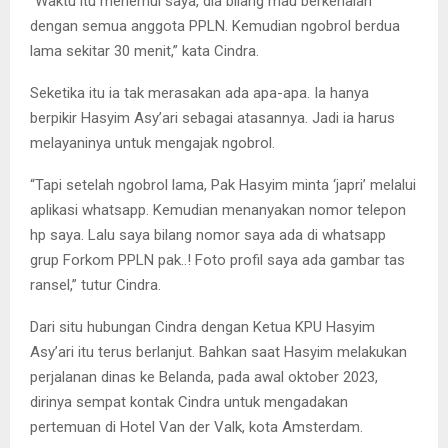
“Waktu itu menemui saya, dia bilang mau berkenalan
dengan semua anggota PPLN. Kemudian ngobrol berdua
lama sekitar 30 menit,” kata Cindra.
Seketika itu ia tak merasakan ada apa-apa. Ia hanya
berpikir Hasyim Asy’ari sebagai atasannya. Jadi ia harus
melayaninya untuk mengajak ngobrol.
“Tapi setelah ngobrol lama, Pak Hasyim minta ‘japri’ melalui
aplikasi whatsapp. Kemudian menanyakan nomor telepon
hp saya. Lalu saya bilang nomor saya ada di whatsapp
grup Forkom PPLN pak..! Foto profil saya ada gambar tas
ransel,” tutur Cindra.
Dari situ hubungan Cindra dengan Ketua KPU Hasyim
Asy’ari itu terus berlanjut. Bahkan saat Hasyim melakukan
perjalanan dinas ke Belanda, pada awal oktober 2023,
dirinya sempat kontak Cindra untuk mengadakan
pertemuan di Hotel Van der Valk, kota Amsterdam.