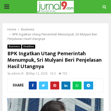
PRIMARY
MENU
Home
Business
BPK Ingatkan Utang Pemerintah Menumpuk, Sri Mulyani Beri
Penjelasan Hasil Utangnya
Business
Headline
BPK Ingatkan Utang Pemerintah
Menumpuk, Sri Mulyani Beri Penjelasan
Hasil Utangnya
by
adminJ9
May 12, 2020
0
752
SHARE