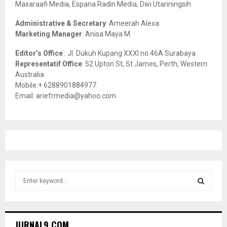
Masaraafi Media, Espana Radin Media, Dwi Utariningsih
H
Administrative & Secretary
: Ameerah Alexa
Marketing Manager
: Anisa Maya M
Editor’s Office
: Jl. Dukuh Kupang XXXI no.46A Surabaya
Representatif Office
: 52 Upton St, St James, Perth, Western
Australia
Mobile:+ 6288901884977
Email: ariefrmedia@yahoo.com
S
e
a
S
r
c
E
JURNAL9.COM