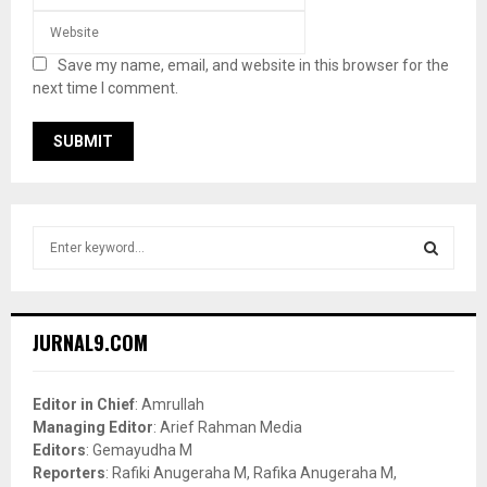
Save my name, email, and website in this browser for the
next time I comment.
S
e
a
S
r
c
E
JURNAL9.COM
h
f
A
o
Editor in Chief
: Amrullah
r
R
Managing Editor
: Arief Rahman Media
:
Editors
: Gemayudha M
C
Reporters
: Rafiki Anugeraha M, Rafika Anugeraha M,