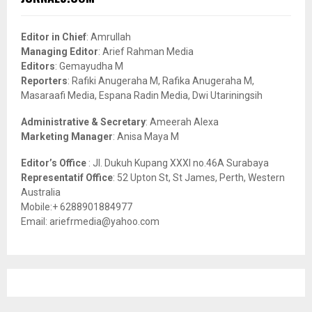
h
f
A
o
Editor in Chief
: Amrullah
r
R
Managing Editor
: Arief Rahman Media
:
Editors
: Gemayudha M
C
Reporters
: Rafiki Anugeraha M, Rafika Anugeraha M,
Masaraafi Media, Espana Radin Media, Dwi Utariningsih
H
Administrative & Secretary
: Ameerah Alexa
Marketing Manager
: Anisa Maya M
Editor’s Office
: Jl. Dukuh Kupang XXXI no.46A Surabaya
Representatif Office
: 52 Upton St, St James, Perth, Western
Australia
Mobile:+ 6288901884977
Email: ariefrmedia@yahoo.com