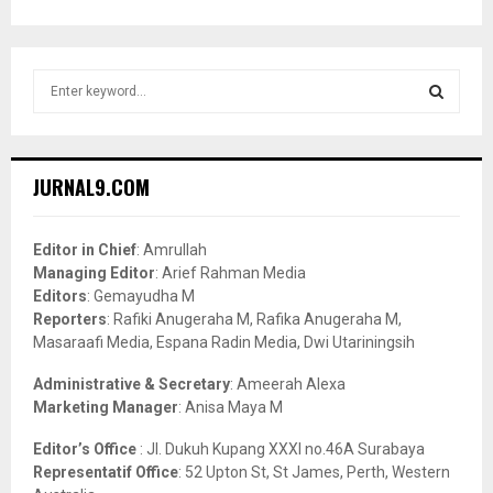
S
e
a
S
r
c
E
JURNAL9.COM
h
f
A
o
Editor in Chief
: Amrullah
r
R
Managing Editor
: Arief Rahman Media
:
Editors
: Gemayudha M
C
Reporters
: Rafiki Anugeraha M, Rafika Anugeraha M,
Masaraafi Media, Espana Radin Media, Dwi Utariningsih
H
Administrative & Secretary
: Ameerah Alexa
Marketing Manager
: Anisa Maya M
Editor’s Office
: Jl. Dukuh Kupang XXXI no.46A Surabaya
Representatif Office
: 52 Upton St, St James, Perth, Western