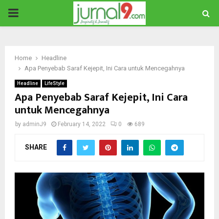
PRIMARY
MENU
Home
Headline
Apa Penyebab Saraf Kejepit, Ini Cara untuk Mencegahnya
Headline
LifeStyle
Apa Penyebab Saraf Kejepit, Ini Cara
untuk Mencegahnya
by
adminJ9
February 14, 2022
0
689
SHARE