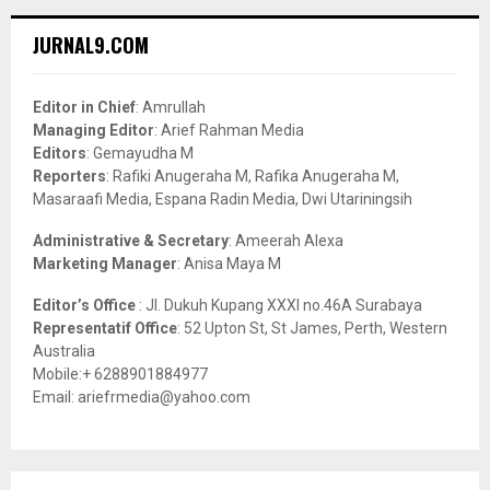
r
c
E
JURNAL9.COM
h
f
A
o
Editor in Chief
: Amrullah
r
R
Managing Editor
: Arief Rahman Media
:
Editors
: Gemayudha M
C
Reporters
: Rafiki Anugeraha M, Rafika Anugeraha M,
Masaraafi Media, Espana Radin Media, Dwi Utariningsih
H
Administrative & Secretary
: Ameerah Alexa
Marketing Manager
: Anisa Maya M
Editor’s Office
: Jl. Dukuh Kupang XXXI no.46A Surabaya
Representatif Office
: 52 Upton St, St James, Perth, Western
Australia
Mobile:+ 6288901884977
Email: ariefrmedia@yahoo.com