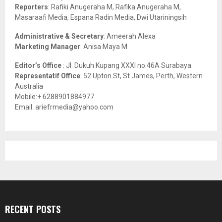
C
Reporters
: Rafiki Anugeraha M, Rafika Anugeraha M,
Masaraafi Media, Espana Radin Media, Dwi Utariningsih
H
Administrative & Secretary
: Ameerah Alexa
Marketing Manager
: Anisa Maya M
Editor’s Office
: Jl. Dukuh Kupang XXXI no.46A Surabaya
Representatif Office
: 52 Upton St, St James, Perth, Western
Australia
Mobile:+ 6288901884977
Email: ariefrmedia@yahoo.com
RECENT POSTS