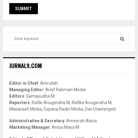
S
e
a
S
r
c
E
JURNAL9.COM
h
f
A
o
Editor in Chief
: Amrullah
r
R
Managing Editor
: Arief Rahman Media
:
Editors
: Gemayudha M
C
Reporters
: Rafiki Anugeraha M, Rafika Anugeraha M,
Masaraafi Media, Espana Radin Media, Dwi Utariningsih
H
Administrative & Secretary
: Ameerah Alexa
Marketing Manager
: Anisa Maya M