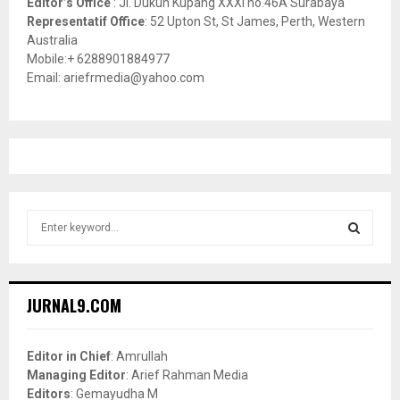
Editor’s Office
: Jl. Dukuh Kupang XXXI no.46A Surabaya
Representatif Office
: 52 Upton St, St James, Perth, Western
Australia
Mobile:+ 6288901884977
Email: ariefrmedia@yahoo.com
S
e
a
S
r
c
E
JURNAL9.COM
h
f
A
o
Editor in Chief
: Amrullah
r
R
Managing Editor
: Arief Rahman Media
:
Editors
: Gemayudha M