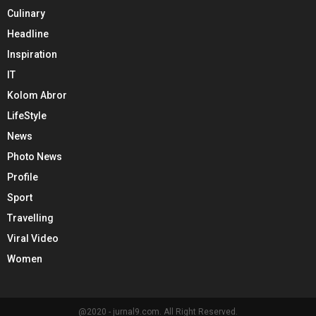
Culinary
Headline
Inspiration
IT
Kolom Abror
LifeStyle
News
Photo News
Profile
Sport
Travelling
Viral Video
Women
@2020 - jurnal9.com. All Right Reserved.