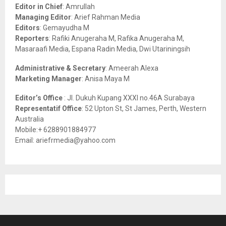
o
Editor in Chief
: Amrullah
r
R
Managing Editor
: Arief Rahman Media
:
Editors
: Gemayudha M
C
Reporters
: Rafiki Anugeraha M, Rafika Anugeraha M,
Masaraafi Media, Espana Radin Media, Dwi Utariningsih
H
Administrative & Secretary
: Ameerah Alexa
Marketing Manager
: Anisa Maya M
Editor’s Office
: Jl. Dukuh Kupang XXXI no.46A Surabaya
Representatif Office
: 52 Upton St, St James, Perth, Western
Australia
Mobile:+ 6288901884977
Email: ariefrmedia@yahoo.com