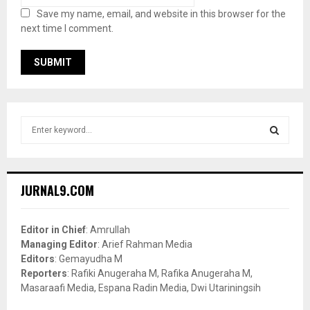
Save my name, email, and website in this browser for the
next time I comment.
S
e
a
S
r
c
E
JURNAL9.COM
h
f
A
o
Editor in Chief
: Amrullah
r
R
Managing Editor
: Arief Rahman Media
:
Editors
: Gemayudha M
C
Reporters
: Rafiki Anugeraha M, Rafika Anugeraha M,
Masaraafi Media, Espana Radin Media, Dwi Utariningsih
H