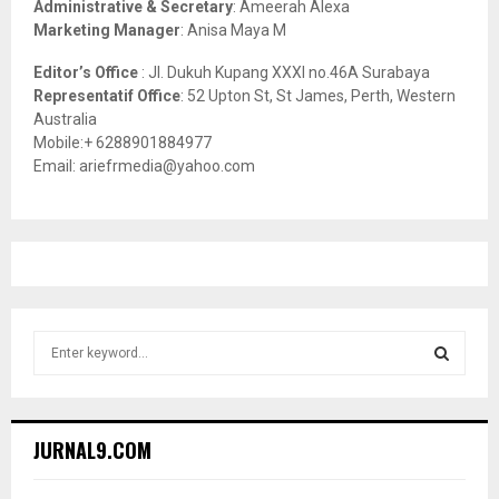
Administrative & Secretary
: Ameerah Alexa
Marketing Manager
: Anisa Maya M
Editor’s Office
: Jl. Dukuh Kupang XXXI no.46A Surabaya
Representatif Office
: 52 Upton St, St James, Perth, Western
Australia
Mobile:+ 6288901884977
Email: ariefrmedia@yahoo.com
S
e
a
S
r
c
E
JURNAL9.COM
h
f
A