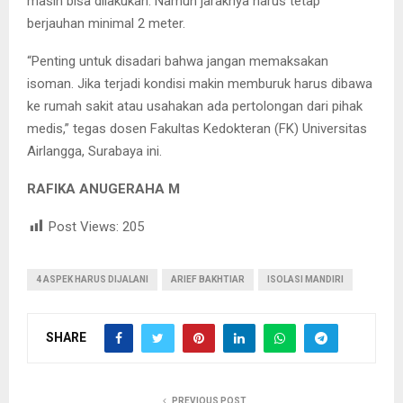
masih bisa dilakukan. Namun jaraknya harus tetap
berjauhan minimal 2 meter.
“Penting untuk disadari bahwa jangan memaksakan
isoman. Jika terjadi kondisi makin memburuk harus dibawa
ke rumah sakit atau usahakan ada pertolongan dari pihak
medis,” tegas dosen Fakultas Kedokteran (FK) Universitas
Airlangga, Surabaya ini.
RAFIKA ANUGERAHA M
Post Views:
205
4 ASPEK HARUS DIJALANI
ARIEF BAKHTIAR
ISOLASI MANDIRI
SHARE
PREVIOUS POST