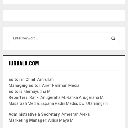
S
e
a
S
r
c
E
JURNAL9.COM
h
f
A
o
Editor in Chief
: Amrullah
r
R
Managing Editor
: Arief Rahman Media
:
Editors
: Gemayudha M
C
Reporters
: Rafiki Anugeraha M, Rafika Anugeraha M,
Masaraafi Media, Espana Radin Media, Dwi Utariningsih
H
Administrative & Secretary
: Ameerah Alexa
Marketing Manager
: Anisa Maya M