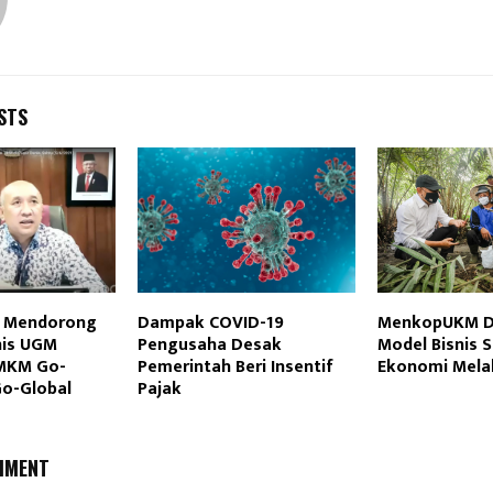
STS
 Mendorong
Dampak COVID-19
MenkopUKM D
nis UGM
Pengusaha Desak
Model Bisnis S
MKM Go-
Pemerintah Beri Insentif
Ekonomi Melal
Go-Global
Pajak
MMENT