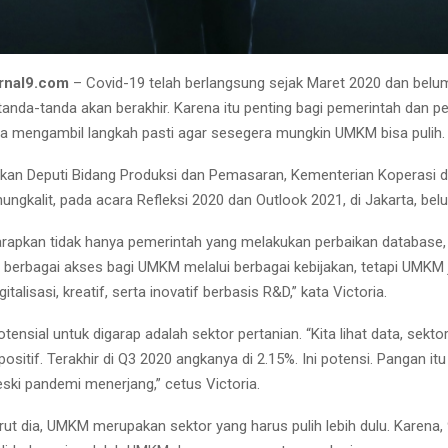
rnal9.com
– Covid-19 telah berlangsung sejak Maret 2020 dan belu
anda-tanda akan berakhir. Karena itu penting bagi pemerintah dan 
 mengambil langkah pasti agar sesegera mungkin UMKM bisa pulih.
askan Deputi Bidang Produksi dan Pemasaran, Kementerian Koperasi 
ungkalit, pada acara Refleksi 2020 dan Outlook 2021, di Jakarta, belu
apkan tidak hanya pemerintah yang melakukan perbaikan database, 
erbagai akses bagi UMKM melalui berbagai kebijakan, tetapi UMKM 
gitalisasi, kreatif, serta inovatif berbasis R&D,” kata Victoria.
tensial untuk digarap adalah sektor pertanian. “Kita lihat data, sektor
positif. Terakhir di Q3 2020 angkanya di 2.15%. Ini potensi. Pangan itu
ski pandemi menerjang,” cetus Victoria.
rut dia, UMKM merupakan sektor yang harus pulih lebih dulu. Karena,