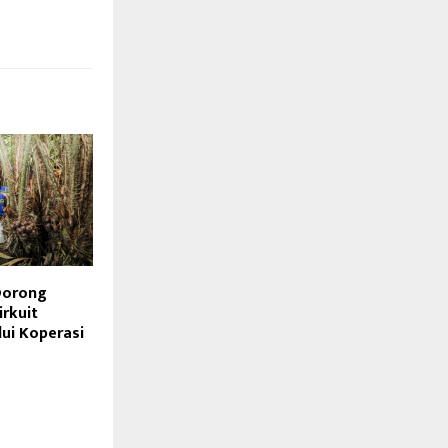
orong
irkuit
ui Koperasi