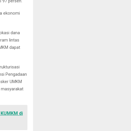
 97 persen.
ya ekonomi
lokasi dana
ram lintas
UMKM dapat
ukturisasi
ensi Pengadaan
masker UMKM
n masyarakat
i KUMKM di