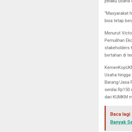
pelaku usaha 
“Masyarakat h
bisa tetap berg
Menurut Victor
Pemulihan Eko
stakeholders
bertahan di t
KemenKopUKM 
Usaha hingga 
Barang/Jasa P
senilai Rp150
dari KUMKM me
Baca lagi
Banyak S