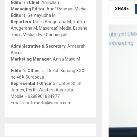
Editor in Chief
: Amrullah
r
R
SHARE
Managing Editor
: Arief Rahman Media
:
Editors
: Gemayudha M
C
Reporters
: Rafiki Anugeraha M, Rafika
Anugeraha M, Masaraafi Media, Espana
H
Radin Media, Dwi Utariningsih
Administrative & Secretary
: Ameerah
Alexa
Marketing Manager
: Anisa Maya M
Editor’s Office
: Jl. Dukuh Kupang XXXI
no.46A Surabaya
Representatif Office
: 52 Upton St, St
James, Perth, Western Australia
Mobile:+ 6288901884977
Email: ariefrmedia@yahoo.com