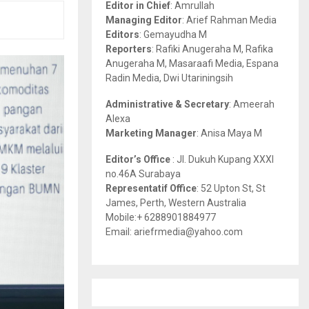
Editor in Chief
: Amrullah
r
R
Managing Editor
: Arief Rahman Media
:
Editors
: Gemayudha M
C
Reporters
: Rafiki Anugeraha M, Rafika
Anugeraha M, Masaraafi Media, Espana
H
Radin Media, Dwi Utariningsih
Administrative & Secretary
: Ameerah
Alexa
Marketing Manager
: Anisa Maya M
Editor’s Office
: Jl. Dukuh Kupang XXXI
no.46A Surabaya
Representatif Office
: 52 Upton St, St
James, Perth, Western Australia
Mobile:+ 6288901884977
Email: ariefrmedia@yahoo.com