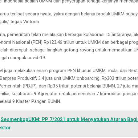
di Indonesia adalah UMKM dan penyerapan tenaga kerjanya mencapai
arus terlibat secara nyata, yakni dengan belanja produk UMKM supa
ulir,” tegas Victoria.
ia, pemerintah telah melakukan berbagai kolaborasi. Di antaranya, a
nomi Nasional (PEN) Rp123,46 triliun untuk UMKM dan berbagai prog
 telah ditempuh sebagai langkah gotong-royong untuk memastikan 
engah dampak covid-19.
juga melakukan enam program PEN khusus UMKM, mulai dari Restr
Banpres Produktif, 3,4 juta unit UMKM onboarding, Rp303 triliun pot
emerintah (PBJP), dan Rp35 triliun potensi belanja BUMN, 27 juta 
 miliar, kolaborasi 9 Agregator untuk pemenuhan 7 komoditas panga
lalui 9 Klaster Pangan BUMN.
SesmenkopUKM: PP 7/2021 untuk Menyatukan Aturan Bag
ektor