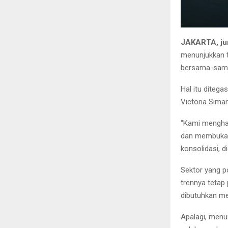
JAKARTA, ju
menunjukkan t
bersama-sama
Hal itu diteg
Victoria Siman
“Kami menghar
dan membuka b
konsolidasi, di
Sektor yang po
trennya tetap 
dibutuhkan me
Apalagi, menu