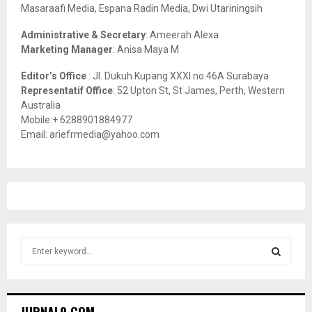
Masaraafi Media, Espana Radin Media, Dwi Utariningsih
H
Administrative & Secretary
: Ameerah Alexa
Marketing Manager
: Anisa Maya M
Editor’s Office
: Jl. Dukuh Kupang XXXI no.46A Surabaya
Representatif Office
: 52 Upton St, St James, Perth, Western
Australia
Mobile:+ 6288901884977
Email: ariefrmedia@yahoo.com
S
e
a
S
r
c
E
JURNAL9.COM