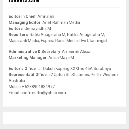
h
f
A
o
Editor in Chief
: Amrullah
r
R
Managing Editor
: Arief Rahman Media
:
Editors
: Gemayudha M
C
Reporters
: Rafiki Anugeraha M, Rafika Anugeraha M,
Masaraafi Media, Espana Radin Media, Dwi Utariningsih
H
Administrative & Secretary
: Ameerah Alexa
Marketing Manager
: Anisa Maya M
Editor’s Office
: Jl. Dukuh Kupang XXXI no.46A Surabaya
Representatif Office
: 52 Upton St, St James, Perth, Western
Australia
Mobile:+ 6288901884977
Email: ariefrmedia@yahoo.com