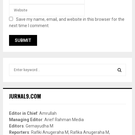
Save my name, email, and website in this browser for the
next time I comment.
S
e
a
S
r
c
E
JURNAL9.COM
h
f
A
o
Editor in Chief
: Amrullah
r
R
Managing Editor
: Arief Rahman Media
:
Editors
: Gemayudha M
C
Reporters
: Rafiki Anugeraha M, Rafika Anugeraha M,