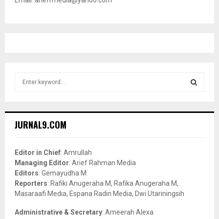
Email: ariefrmedia@yahoo.com
S
e
a
S
r
c
E
JURNAL9.COM
h
f
A
o
Editor in Chief
: Amrullah
r
R
Managing Editor
: Arief Rahman Media
:
Editors
: Gemayudha M
C
Reporters
: Rafiki Anugeraha M, Rafika Anugeraha M,
Masaraafi Media, Espana Radin Media, Dwi Utariningsih
H
Administrative & Secretary
: Ameerah Alexa