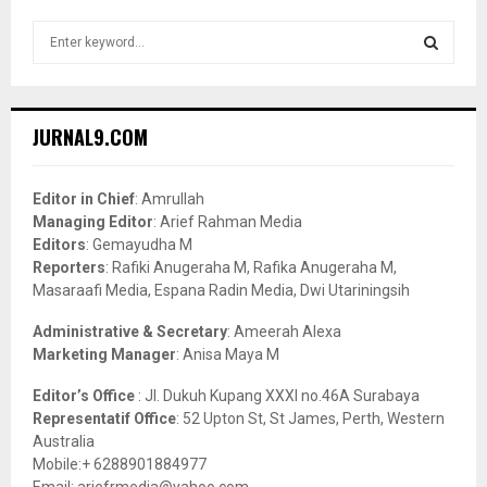
S
e
a
S
r
c
E
JURNAL9.COM
h
f
A
o
Editor in Chief
: Amrullah
r
R
Managing Editor
: Arief Rahman Media
:
Editors
: Gemayudha M
C
Reporters
: Rafiki Anugeraha M, Rafika Anugeraha M,
Masaraafi Media, Espana Radin Media, Dwi Utariningsih
H
Administrative & Secretary
: Ameerah Alexa
Marketing Manager
: Anisa Maya M
Editor’s Office
: Jl. Dukuh Kupang XXXI no.46A Surabaya
Representatif Office
: 52 Upton St, St James, Perth, Western
Australia
Mobile:+ 6288901884977