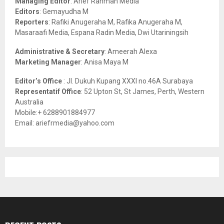
Managing Editor
: Arief Rahman Media
:
Editors
: Gemayudha M
C
Reporters
: Rafiki Anugeraha M, Rafika Anugeraha M,
Masaraafi Media, Espana Radin Media, Dwi Utariningsih
H
Administrative & Secretary
: Ameerah Alexa
Marketing Manager
: Anisa Maya M
Editor’s Office
: Jl. Dukuh Kupang XXXI no.46A Surabaya
Representatif Office
: 52 Upton St, St James, Perth, Western
Australia
Mobile:+ 6288901884977
Email: ariefrmedia@yahoo.com