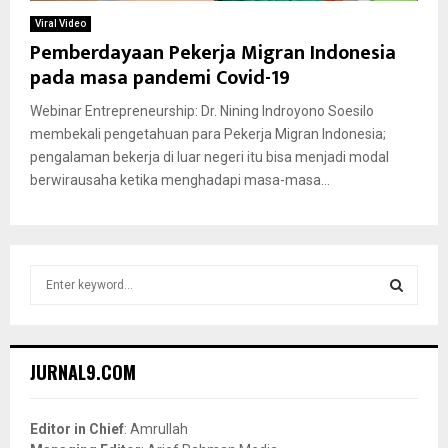
Viral Video
Pemberdayaan Pekerja Migran Indonesia
pada masa pandemi Covid-19
Webinar Entrepreneurship: Dr. Nining Indroyono Soesilo
membekali pengetahuan para Pekerja Migran Indonesia;
pengalaman bekerja di luar negeri itu bisa menjadi modal
berwirausaha ketika menghadapi masa-masa...
S
e
a
S
r
c
E
JURNAL9.COM
h
f
A
o
Editor in Chief
: Amrullah
r
R