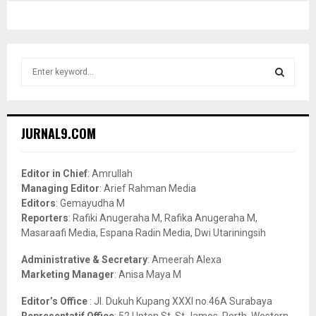
S
e
a
S
r
c
E
JURNAL9.COM
h
f
A
o
Editor in Chief
: Amrullah
r
R
Managing Editor
: Arief Rahman Media
:
Editors
: Gemayudha M
C
Reporters
: Rafiki Anugeraha M, Rafika Anugeraha M,
Masaraafi Media, Espana Radin Media, Dwi Utariningsih
H
Administrative & Secretary
: Ameerah Alexa
Marketing Manager
: Anisa Maya M
Editor’s Office
: Jl. Dukuh Kupang XXXI no.46A Surabaya