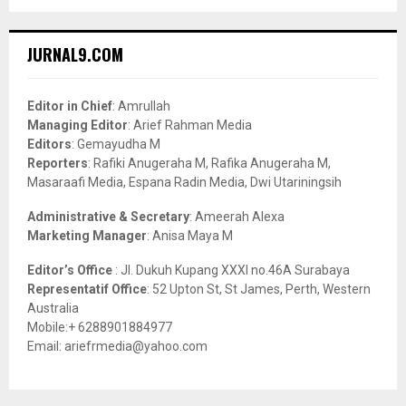
a
S
r
c
E
JURNAL9.COM
h
f
A
o
Editor in Chief
: Amrullah
r
R
Managing Editor
: Arief Rahman Media
:
Editors
: Gemayudha M
C
Reporters
: Rafiki Anugeraha M, Rafika Anugeraha M,
Masaraafi Media, Espana Radin Media, Dwi Utariningsih
H
Administrative & Secretary
: Ameerah Alexa
Marketing Manager
: Anisa Maya M
Editor’s Office
: Jl. Dukuh Kupang XXXI no.46A Surabaya
Representatif Office
: 52 Upton St, St James, Perth, Western
Australia
Mobile:+ 6288901884977
Email: ariefrmedia@yahoo.com