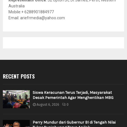
Representatif Office
: 52 Upton St, St James, Perth, Western
Australia
Mobile:+ 6288901884977
Email: ariefrmedia@yahoo.com
RECENT POSTS
Siswa Keracunan Terus Terjadi, Masyarakat
Desak Pemerintah Agar Menghentikan MBG
August 6, 2026
0
Perry Mundur dari Gubernur BI di Tengah Nilai