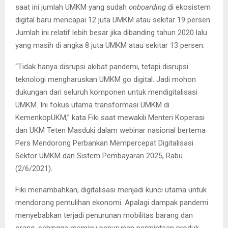
saat ini jumlah UMKM yang sudah
onboarding
di ekosistem
digital baru mencapai 12 juta UMKM atau sekitar 19 persen.
Jumlah ini relatif lebih besar jika dibanding tahun 2020 lalu
yang masih di angka 8 juta UMKM atau sekitar 13 persen.
“Tidak hanya disrupsi akibat pandemi, tetapi disrupsi
teknologi mengharuskan UMKM go digital. Jadi mohon
dukungan dari seluruh komponen untuk mendigitalisasi
UMKM. Ini fokus utama transformasi UMKM di
KemenkopUKM,” kata Fiki saat mewakili Menteri Koperasi
dan UKM Teten Masduki dalam webinar nasional bertema
Pers Mendorong Perbankan Mempercepat Digitalisasi
Sektor UMKM dan Sistem Pembayaran 2025, Rabu
(2/6/2021).
Fiki menambahkan, digitalisasi menjadi kunci utama untuk
mendorong pemulihan ekonomi. Apalagi dampak pandemi
menyebabkan terjadi penurunan mobilitas barang dan
orang, sehingga memicu penurunan permintaan produk