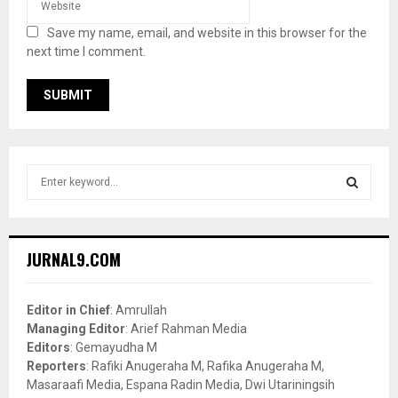
Save my name, email, and website in this browser for the
next time I comment.
S
e
a
S
r
c
E
JURNAL9.COM
h
f
A
o
Editor in Chief
: Amrullah
r
R
Managing Editor
: Arief Rahman Media
:
Editors
: Gemayudha M
C
Reporters
: Rafiki Anugeraha M, Rafika Anugeraha M,
Masaraafi Media, Espana Radin Media, Dwi Utariningsih
H