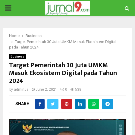
PRIMARY
MENU
Home
Business
Target Pemerintah 30 Juta UMKM Masuk Ekosistem Digital
pada Tahun 2024
Business
Target Pemerintah 30 Juta UMKM
Masuk Ekosistem Digital pada Tahun
2024
by
adminJ9
June 2, 2021
0
538
SHARE