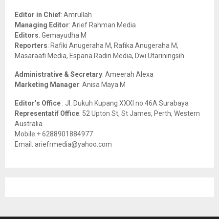
f
A
o
Editor in Chief
: Amrullah
r
R
Managing Editor
: Arief Rahman Media
:
Editors
: Gemayudha M
C
Reporters
: Rafiki Anugeraha M, Rafika Anugeraha M,
Masaraafi Media, Espana Radin Media, Dwi Utariningsih
H
Administrative & Secretary
: Ameerah Alexa
Marketing Manager
: Anisa Maya M
Editor’s Office
: Jl. Dukuh Kupang XXXI no.46A Surabaya
Representatif Office
: 52 Upton St, St James, Perth, Western
Australia
Mobile:+ 6288901884977
Email: ariefrmedia@yahoo.com