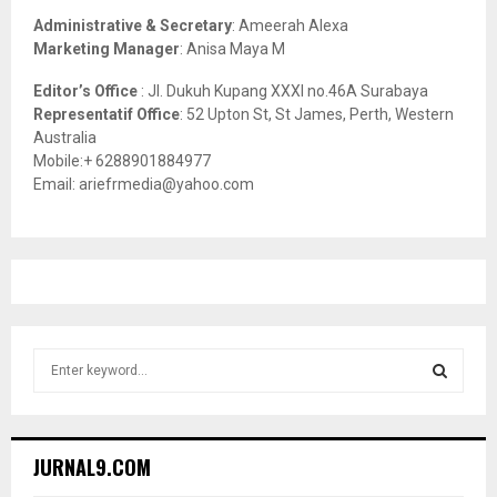
Administrative & Secretary
: Ameerah Alexa
Marketing Manager
: Anisa Maya M
Editor’s Office
: Jl. Dukuh Kupang XXXI no.46A Surabaya
Representatif Office
: 52 Upton St, St James, Perth, Western
Australia
Mobile:+ 6288901884977
Email: ariefrmedia@yahoo.com
S
e
a
S
r
c
E
JURNAL9.COM
h