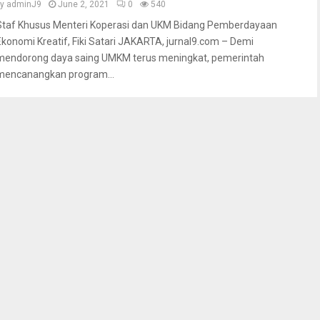
by
adminJ9
June 2, 2021
0
540
Staf Khusus Menteri Koperasi dan UKM Bidang Pemberdayaan
Ekonomi Kreatif, Fiki Satari JAKARTA, jurnal9.com – Demi
mendorong daya saing UMKM terus meningkat, pemerintah
mencanangkan program...