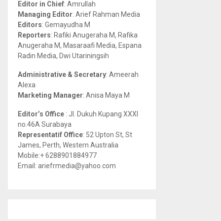
Editor in Chief
: Amrullah
r
R
Managing Editor
: Arief Rahman Media
:
Editors
: Gemayudha M
C
Reporters
: Rafiki Anugeraha M, Rafika
Anugeraha M, Masaraafi Media, Espana
H
Radin Media, Dwi Utariningsih
Administrative & Secretary
: Ameerah
Alexa
Marketing Manager
: Anisa Maya M
Editor’s Office
: Jl. Dukuh Kupang XXXI
no.46A Surabaya
Representatif Office
: 52 Upton St, St
James, Perth, Western Australia
Mobile:+ 6288901884977
Email: ariefrmedia@yahoo.com