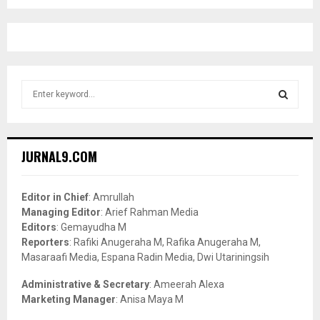
S
e
a
S
r
c
E
JURNAL9.COM
h
f
A
o
Editor in Chief
: Amrullah
r
R
Managing Editor
: Arief Rahman Media
:
Editors
: Gemayudha M
C
Reporters
: Rafiki Anugeraha M, Rafika Anugeraha M,
Masaraafi Media, Espana Radin Media, Dwi Utariningsih
H
Administrative & Secretary
: Ameerah Alexa
Marketing Manager
: Anisa Maya M