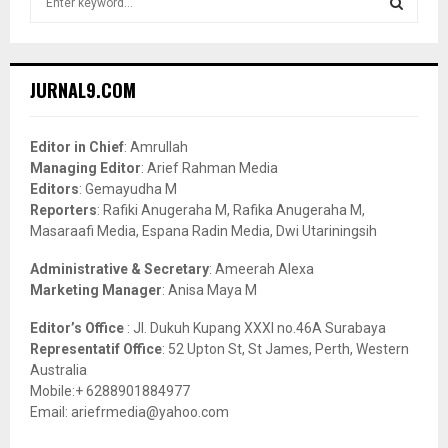
e
a
S
r
c
E
JURNAL9.COM
h
f
A
o
Editor in Chief
: Amrullah
r
R
Managing Editor
: Arief Rahman Media
:
Editors
: Gemayudha M
C
Reporters
: Rafiki Anugeraha M, Rafika Anugeraha M,
Masaraafi Media, Espana Radin Media, Dwi Utariningsih
H
Administrative & Secretary
: Ameerah Alexa
Marketing Manager
: Anisa Maya M
Editor’s Office
: Jl. Dukuh Kupang XXXI no.46A Surabaya
Representatif Office
: 52 Upton St, St James, Perth, Western
Australia
Mobile:+ 6288901884977
Email: ariefrmedia@yahoo.com