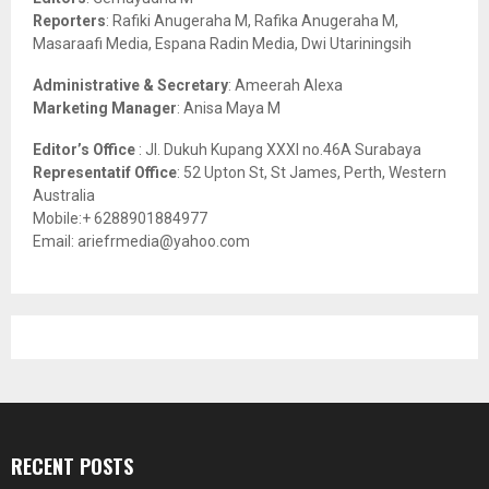
C
Reporters
: Rafiki Anugeraha M, Rafika Anugeraha M,
Masaraafi Media, Espana Radin Media, Dwi Utariningsih
H
Administrative & Secretary
: Ameerah Alexa
Marketing Manager
: Anisa Maya M
Editor’s Office
: Jl. Dukuh Kupang XXXI no.46A Surabaya
Representatif Office
: 52 Upton St, St James, Perth, Western
Australia
Mobile:+ 6288901884977
Email: ariefrmedia@yahoo.com
RECENT POSTS