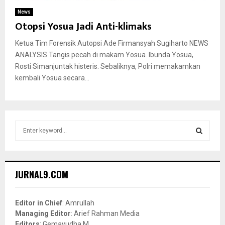
News
Otopsi Yosua Jadi Anti-klimaks
Ketua Tim Forensik Autopsi Ade Firmansyah Sugiharto NEWS
ANALYSIS Tangis pecah di makam Yosua. Ibunda Yosua,
Rosti Simanjuntak histeris. Sebaliknya, Polri memakamkan
kembali Yosua secara...
S
e
a
S
r
c
E
JURNAL9.COM
h
f
A
o
Editor in Chief
: Amrullah
r
R
Managing Editor
: Arief Rahman Media
:
Editors
: Gemayudha M