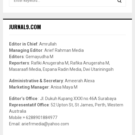
e
a
S
r
c
E
JURNAL9.COM
h
f
A
o
Editor in Chief
: Amrullah
r
R
Managing Editor
: Arief Rahman Media
:
Editors
: Gemayudha M
C
Reporters
: Rafiki Anugeraha M, Rafika Anugeraha M,
Masaraafi Media, Espana Radin Media, Dwi Utariningsih
H
Administrative & Secretary
: Ameerah Alexa
Marketing Manager
: Anisa Maya M
Editor’s Office
: Jl. Dukuh Kupang XXXI no.46A Surabaya
Representatif Office
: 52 Upton St, St James, Perth, Western
Australia
Mobile:+ 6288901884977
Email: ariefrmedia@yahoo.com