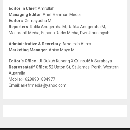
f
A
o
Editor in Chief
: Amrullah
r
R
Managing Editor
: Arief Rahman Media
:
Editors
: Gemayudha M
C
Reporters
: Rafiki Anugeraha M, Rafika Anugeraha M,
Masaraafi Media, Espana Radin Media, Dwi Utariningsih
H
Administrative & Secretary
: Ameerah Alexa
Marketing Manager
: Anisa Maya M
Editor’s Office
: Jl. Dukuh Kupang XXXI no.46A Surabaya
Representatif Office
: 52 Upton St, St James, Perth, Western
Australia
Mobile:+ 6288901884977
Email: ariefrmedia@yahoo.com