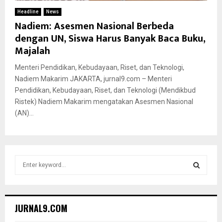
Headline
News
Nadiem: Asesmen Nasional Berbeda
dengan UN, Siswa Harus Banyak Baca Buku,
Majalah
Menteri Pendidikan, Kebudayaan, Riset, dan Teknologi,
Nadiem Makarim JAKARTA, jurnal9.com – Menteri
Pendidikan, Kebudayaan, Riset, dan Teknologi (Mendikbud
Ristek) Nadiem Makarim mengatakan Asesmen Nasional
(AN)...
S
e
a
S
r
c
E
JURNAL9.COM
h