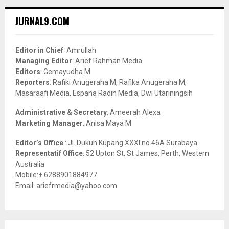
r
c
E
JURNAL9.COM
h
f
A
o
Editor in Chief
: Amrullah
r
R
Managing Editor
: Arief Rahman Media
:
Editors
: Gemayudha M
C
Reporters
: Rafiki Anugeraha M, Rafika Anugeraha M,
Masaraafi Media, Espana Radin Media, Dwi Utariningsih
H
Administrative & Secretary
: Ameerah Alexa
Marketing Manager
: Anisa Maya M
Editor’s Office
: Jl. Dukuh Kupang XXXI no.46A Surabaya
Representatif Office
: 52 Upton St, St James, Perth, Western
Australia
Mobile:+ 6288901884977
Email: ariefrmedia@yahoo.com