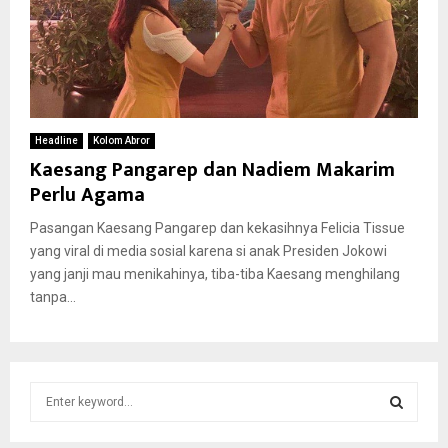
Headline
Kolom Abror
Kaesang Pangarep dan Nadiem Makarim
Perlu Agama
Pasangan Kaesang Pangarep dan kekasihnya Felicia Tissue
yang viral di media sosial karena si anak Presiden Jokowi
yang janji mau menikahinya, tiba-tiba Kaesang menghilang
tanpa...
S
e
a
S