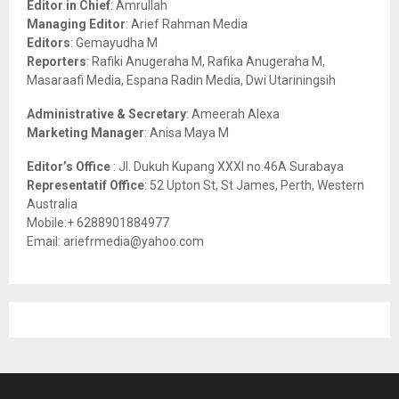
Editor in Chief
: Amrullah
r
R
Managing Editor
: Arief Rahman Media
:
Editors
: Gemayudha M
C
Reporters
: Rafiki Anugeraha M, Rafika Anugeraha M,
Masaraafi Media, Espana Radin Media, Dwi Utariningsih
H
Administrative & Secretary
: Ameerah Alexa
Marketing Manager
: Anisa Maya M
Editor’s Office
: Jl. Dukuh Kupang XXXI no.46A Surabaya
Representatif Office
: 52 Upton St, St James, Perth, Western
Australia
Mobile:+ 6288901884977
Email: ariefrmedia@yahoo.com