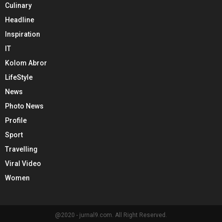
Culinary
Headline
Inspiration
IT
Kolom Abror
LifeStyle
News
Photo News
Profile
Sport
Travelling
Viral Video
Women
@2020 - jurnal9.com. All Right Reserved.