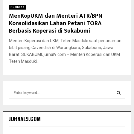
Business
MenKopUKM dan Menteri ATR/BPN
Konsolidasikan Lahan Petani TORA
Berbasis Koperasi di Sukabumi
Menteri Koperasi dan UKM, Teten Masduki saat penanaman
bibit pisang Cavendish di Warungkiara, Sukabumi, Jawa
Barat. SUKABUMI, jurnal9.com – Menteri Koperasi dan UKM
Teten Masduki...
S
e
a
S
r
c
E
JURNAL9.COM
h
f
A
o