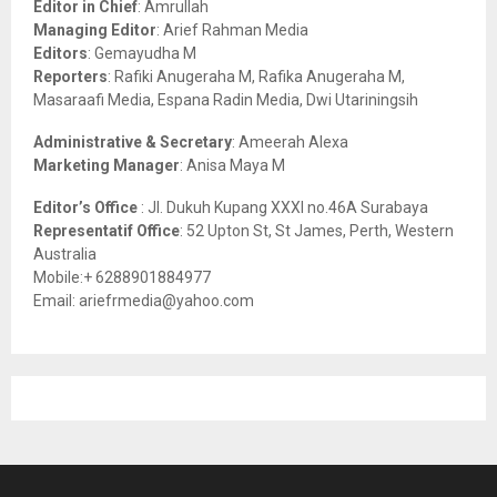
Editor in Chief
: Amrullah
r
R
Managing Editor
: Arief Rahman Media
:
Editors
: Gemayudha M
C
Reporters
: Rafiki Anugeraha M, Rafika Anugeraha M,
Masaraafi Media, Espana Radin Media, Dwi Utariningsih
H
Administrative & Secretary
: Ameerah Alexa
Marketing Manager
: Anisa Maya M
Editor’s Office
: Jl. Dukuh Kupang XXXI no.46A Surabaya
Representatif Office
: 52 Upton St, St James, Perth, Western
Australia
Mobile:+ 6288901884977
Email: ariefrmedia@yahoo.com