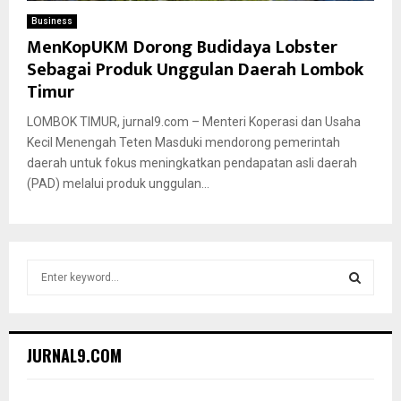
Business
MenKopUKM Dorong Budidaya Lobster
Sebagai Produk Unggulan Daerah Lombok
Timur
LOMBOK TIMUR, jurnal9.com – Menteri Koperasi dan Usaha
Kecil Menengah Teten Masduki mendorong pemerintah
daerah untuk fokus meningkatkan pendapatan asli daerah
(PAD) melalui produk unggulan...
S
e
a
S
r
c
E
JURNAL9.COM
h
f
A
o