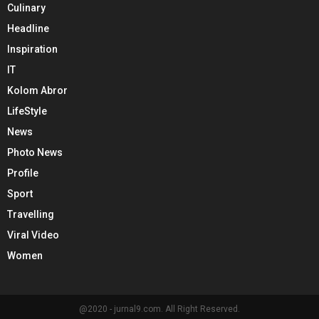
Culinary
Headline
Inspiration
IT
Kolom Abror
LifeStyle
News
Photo News
Profile
Sport
Travelling
Viral Video
Women
@2020 - jurnal9.com. All Right Reserved.