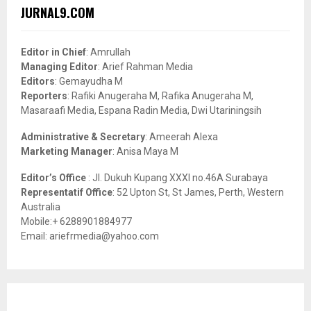
c
E
JURNAL9.COM
h
f
A
o
Editor in Chief
: Amrullah
r
R
Managing Editor
: Arief Rahman Media
:
Editors
: Gemayudha M
C
Reporters
: Rafiki Anugeraha M, Rafika Anugeraha M,
Masaraafi Media, Espana Radin Media, Dwi Utariningsih
H
Administrative & Secretary
: Ameerah Alexa
Marketing Manager
: Anisa Maya M
Editor’s Office
: Jl. Dukuh Kupang XXXI no.46A Surabaya
Representatif Office
: 52 Upton St, St James, Perth, Western
Australia
Mobile:+ 6288901884977
Email: ariefrmedia@yahoo.com