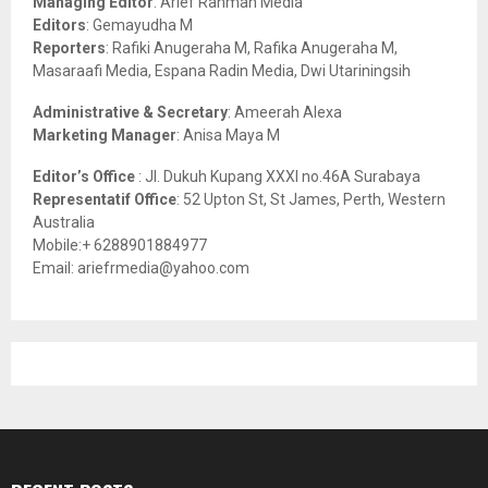
Managing Editor
: Arief Rahman Media
:
Editors
: Gemayudha M
C
Reporters
: Rafiki Anugeraha M, Rafika Anugeraha M,
Masaraafi Media, Espana Radin Media, Dwi Utariningsih
H
Administrative & Secretary
: Ameerah Alexa
Marketing Manager
: Anisa Maya M
Editor’s Office
: Jl. Dukuh Kupang XXXI no.46A Surabaya
Representatif Office
: 52 Upton St, St James, Perth, Western
Australia
Mobile:+ 6288901884977
Email: ariefrmedia@yahoo.com