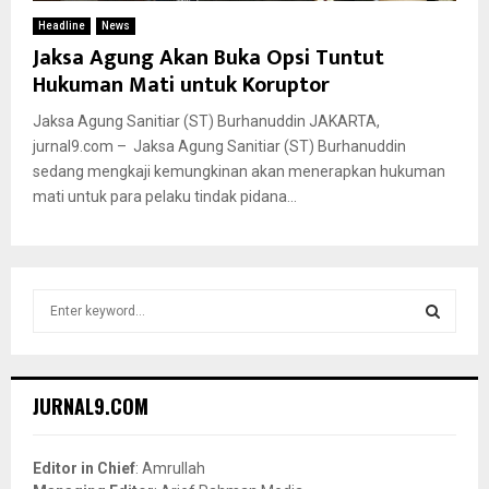
Headline
News
Jaksa Agung Akan Buka Opsi Tuntut
Hukuman Mati untuk Koruptor
Jaksa Agung Sanitiar (ST) Burhanuddin JAKARTA,
jurnal9.com – Jaksa Agung Sanitiar (ST) Burhanuddin
sedang mengkaji kemungkinan akan menerapkan hukuman
mati untuk para pelaku tindak pidana...
S
e
a
S
r
c
E
JURNAL9.COM
h
f
A
o
Editor in Chief
: Amrullah
r
R