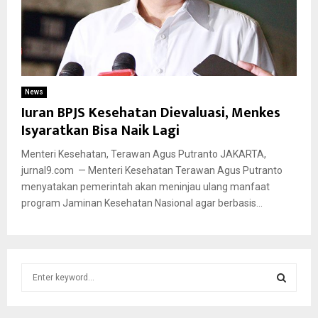
News
Iuran BPJS Kesehatan Dievaluasi, Menkes
Isyaratkan Bisa Naik Lagi
Menteri Kesehatan, Terawan Agus Putranto JAKARTA,
jurnal9.com — Menteri Kesehatan Terawan Agus Putranto
menyatakan pemerintah akan meninjau ulang manfaat
program Jaminan Kesehatan Nasional agar berbasis...
S
e
a
S
r