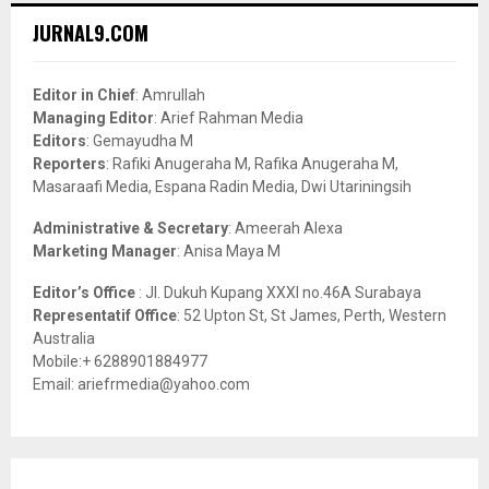
c
E
JURNAL9.COM
h
f
A
o
Editor in Chief
: Amrullah
r
R
Managing Editor
: Arief Rahman Media
:
Editors
: Gemayudha M
C
Reporters
: Rafiki Anugeraha M, Rafika Anugeraha M,
Masaraafi Media, Espana Radin Media, Dwi Utariningsih
H
Administrative & Secretary
: Ameerah Alexa
Marketing Manager
: Anisa Maya M
Editor’s Office
: Jl. Dukuh Kupang XXXI no.46A Surabaya
Representatif Office
: 52 Upton St, St James, Perth, Western
Australia
Mobile:+ 6288901884977
Email: ariefrmedia@yahoo.com