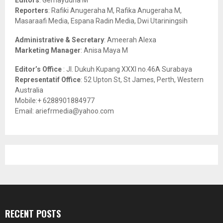
C
Reporters
: Rafiki Anugeraha M, Rafika Anugeraha M,
Masaraafi Media, Espana Radin Media, Dwi Utariningsih
H
Administrative & Secretary
: Ameerah Alexa
Marketing Manager
: Anisa Maya M
Editor’s Office
: Jl. Dukuh Kupang XXXI no.46A Surabaya
Representatif Office
: 52 Upton St, St James, Perth, Western
Australia
Mobile:+ 6288901884977
Email: ariefrmedia@yahoo.com
RECENT POSTS