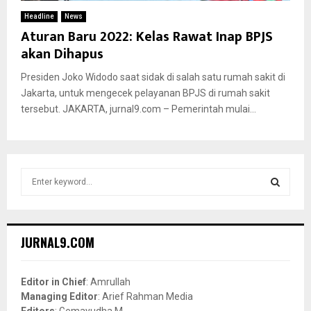
Headline
News
Aturan Baru 2022: Kelas Rawat Inap BPJS
akan Dihapus
Presiden Joko Widodo saat sidak di salah satu rumah sakit di
Jakarta, untuk mengecek pelayanan BPJS di rumah sakit
tersebut. JAKARTA, jurnal9.com – Pemerintah mulai...
S
e
a
S
r
c
E
JURNAL9.COM
h
f
A
o
Editor in Chief
: Amrullah
r
R
Managing Editor
: Arief Rahman Media
:
Editors
: Gemayudha M