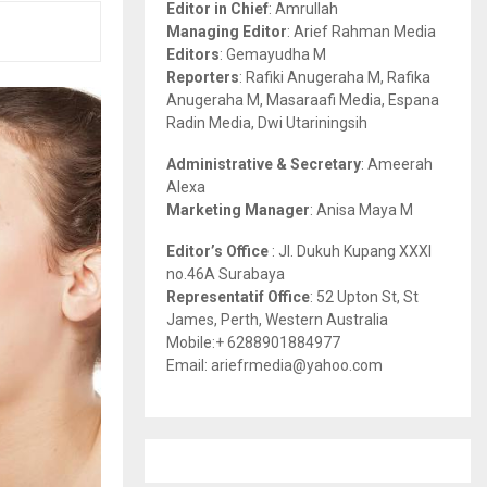
Editor in Chief
: Amrullah
r
R
Managing Editor
: Arief Rahman Media
:
Editors
: Gemayudha M
C
Reporters
: Rafiki Anugeraha M, Rafika
Anugeraha M, Masaraafi Media, Espana
H
Radin Media, Dwi Utariningsih
Administrative & Secretary
: Ameerah
Alexa
Marketing Manager
: Anisa Maya M
Editor’s Office
: Jl. Dukuh Kupang XXXI
no.46A Surabaya
Representatif Office
: 52 Upton St, St
James, Perth, Western Australia
Mobile:+ 6288901884977
Email: ariefrmedia@yahoo.com