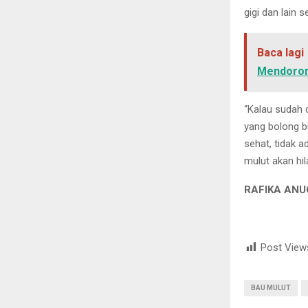
gigi dan lain s
Baca lagi
Mendoron
“Kalau sudah d
yang bolong bi
sehat, tidak 
mulut akan hil
RAFIKA AN
Post View
BAU MULUT