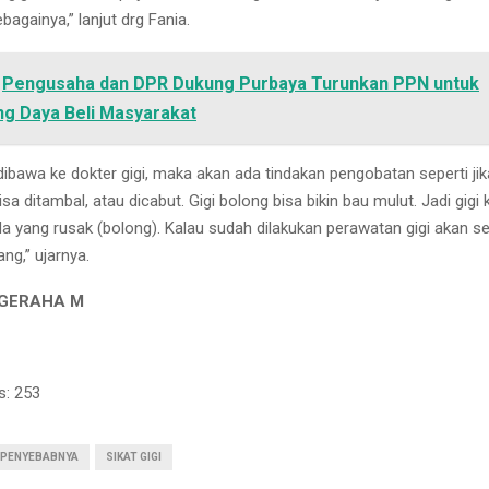
ebagainya,” lanjut drg Fania.
Pengusaha dan DPR Dukung Purbaya Turunkan PPN untuk
g Daya Beli Masyarakat
ibawa ke dokter gigi, maka akan ada tindakan pengobatan seperti jik
sa ditambal, atau dicabut. Gigi bolong bisa bikin bau mulut. Jadi gigi 
ada yang rusak (bolong). Kalau sudah dilakukan perawatan gigi akan s
ang,” ujarnya.
UGERAHA M
s:
253
PENYEBABNYA
SIKAT GIGI