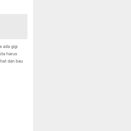
a ada gigi
kita harus
ehat dan bau