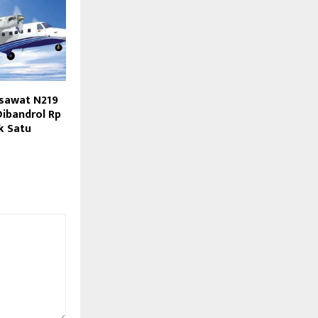
esawat N219
Dibandrol Rp
k Satu