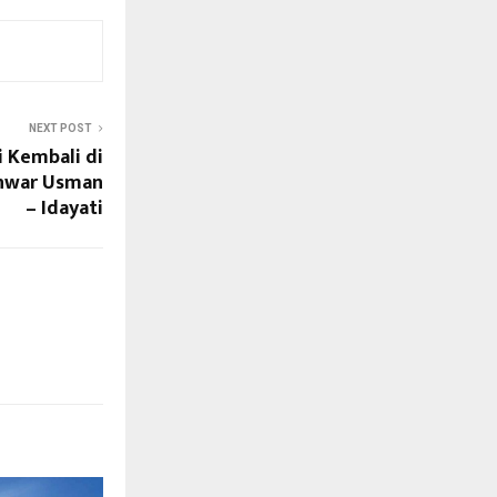
NEXT POST
i Kembali di
Anwar Usman
– Idayati