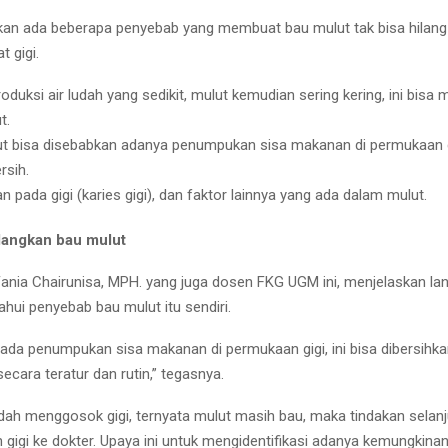
an ada beberapa penyebab yang membuat bau mulut tak bisa hilan
 gigi.
roduksi air ludah yang sedikit, mulut kemudian sering kering, ini bis
t.
t bisa disebabkan adanya penumpukan sisa makanan di permukaan g
rsih.
n pada gigi (karies gigi), dan faktor lainnya yang ada dalam mulut.
langkan bau mulut
Fania Chairunisa, MPH. yang juga dosen FKG UGM ini, menjelaskan l
hui penyebab bau mulut itu sendiri.
 ada penumpukan sisa makanan di permukaan gigi, ini bisa dibersihk
secara teratur dan rutin,” tegasnya.
udah menggosok gigi, ternyata mulut masih bau, maka tindakan selan
gigi ke dokter. Upaya ini untuk mengidentifikasi adanya kemungkina