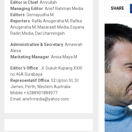
Editor in Chief
: Amrullah
r
R
SHARE
Managing Editor
: Arief Rahman Media
:
Editors
: Gemayudha M
C
Reporters
: Rafiki Anugeraha M, Rafika
Anugeraha M, Masaraafi Media, Espana
H
Radin Media, Dwi Utariningsih
Administrative & Secretary
: Ameerah
Alexa
Marketing Manager
: Anisa Maya M
Editor’s Office
: Jl. Dukuh Kupang XXXI
no.46A Surabaya
Representatif Office
: 52 Upton St, St
James, Perth, Western Australia
Mobile:+ 6288901884977
Email: ariefrmedia@yahoo.com