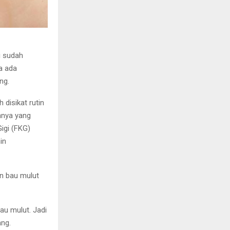
i sudah
na ada
ng.
 disikat rutin
ahnya yang
Gigi (FKG)
in
an bau mulut
au mulut. Jadi
ang.