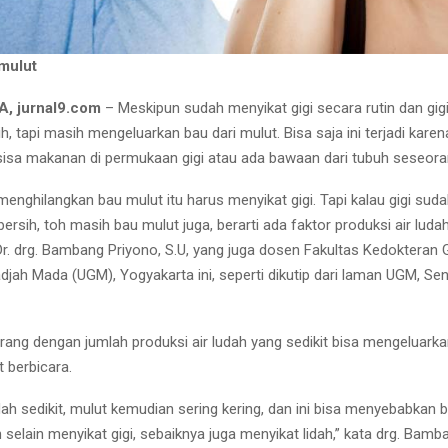
 mulut
 jurnal9.com
– Meskipun sudah menyikat gigi secara rutin dan gig
ih, tapi masih mengeluarkan bau dari mulut. Bisa saja ini terjadi kare
sa makanan di permukaan gigi atau ada bawaan dari tubuh seseora
menghilangkan bau mulut itu harus menyikat gigi. Tapi kalau gigi sudah
bersih, toh masih bau mulut juga, berarti ada faktor produksi air lud
s Dr. drg. Bambang Priyono, S.U, yang juga dosen Fakultas Kedokteran 
djah Mada (UGM), Yogyakarta ini, seperti dikutip dari laman UGM, Sen
orang dengan jumlah produksi air ludah yang sedikit bisa mengeluark
 berbicara.
dah sedikit, mulut kemudian sering kering, dan ini bisa menyebabkan b
selain menyikat gigi, sebaiknya juga menyikat lidah,” kata drg. Bamb