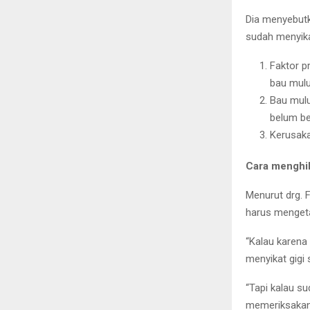
Dia menyebutk
sudah menyikat
Faktor p
bau mulu
Bau mulu
belum be
Kerusaka
Cara menghi
Menurut drg. 
harus mengeta
“Kalau karena
menyikat gigi 
“Tapi kalau s
memeriksakan 