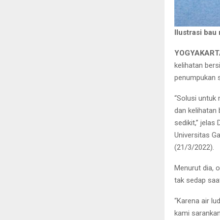
Ilustrasi bau
YOGYAKARTA,
kelihatan bers
penumpukan si
“Solusi untuk 
dan kelihatan 
sedikit,” jela
Universitas Ga
(21/3/2022).
Menurut dia, 
tak sedap saat
“Karena air lu
kami sarankan 