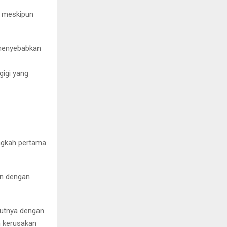
g meskipun
a menyebabkan
igi yang
angkah pertama
an dengan
jutnya dengan
n kerusakan