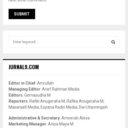
next time I comment.
S
e
a
S
r
c
E
JURNAL9.COM
h
f
A
o
Editor in Chief
: Amrullah
r
R
Managing Editor
: Arief Rahman Media
:
Editors
: Gemayudha M
C
Reporters
: Rafiki Anugeraha M, Rafika Anugeraha M,
Masaraafi Media, Espana Radin Media, Dwi Utariningsih
H
Administrative & Secretary
: Ameerah Alexa
Marketing Manager
: Anisa Maya M