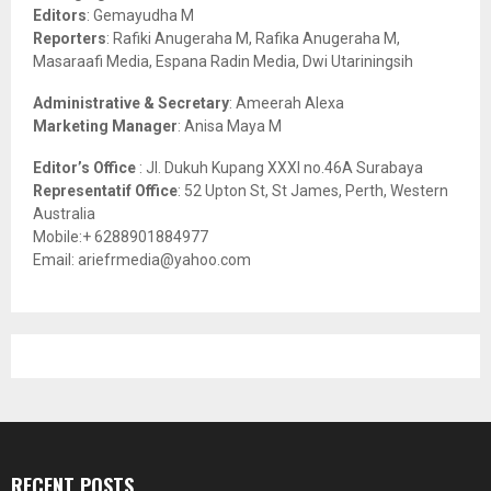
:
Editors
: Gemayudha M
C
Reporters
: Rafiki Anugeraha M, Rafika Anugeraha M,
Masaraafi Media, Espana Radin Media, Dwi Utariningsih
H
Administrative & Secretary
: Ameerah Alexa
Marketing Manager
: Anisa Maya M
Editor’s Office
: Jl. Dukuh Kupang XXXI no.46A Surabaya
Representatif Office
: 52 Upton St, St James, Perth, Western
Australia
Mobile:+ 6288901884977
Email: ariefrmedia@yahoo.com
RECENT POSTS