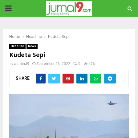
PRIMARY
MENU
Home
Headline
Kudeta Sepi
Headline
News
Kudeta Sepi
by
adminJ9
September 26, 2022
0
476
SHARE