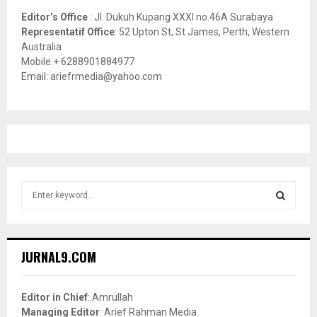
Editor’s Office
: Jl. Dukuh Kupang XXXI no.46A Surabaya
Representatif Office
: 52 Upton St, St James, Perth, Western
Australia
Mobile:+ 6288901884977
Email: ariefrmedia@yahoo.com
S
e
a
S
r
c
E
JURNAL9.COM
h
f
A
o
Editor in Chief
: Amrullah
r
R
Managing Editor
: Arief Rahman Media