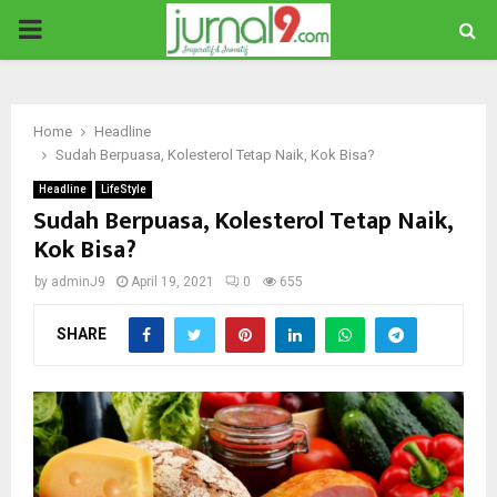
PRIMARY
MENU
Home
Headline
Sudah Berpuasa, Kolesterol Tetap Naik, Kok Bisa?
Headline
LifeStyle
Sudah Berpuasa, Kolesterol Tetap Naik,
Kok Bisa?
by
adminJ9
April 19, 2021
0
655
SHARE