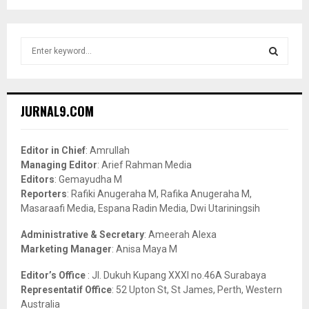
S
e
a
S
r
c
E
JURNAL9.COM
h
f
A
o
Editor in Chief
: Amrullah
r
R
Managing Editor
: Arief Rahman Media
:
Editors
: Gemayudha M
C
Reporters
: Rafiki Anugeraha M, Rafika Anugeraha M,
Masaraafi Media, Espana Radin Media, Dwi Utariningsih
H
Administrative & Secretary
: Ameerah Alexa
Marketing Manager
: Anisa Maya M
Editor’s Office
: Jl. Dukuh Kupang XXXI no.46A Surabaya
Representatif Office
: 52 Upton St, St James, Perth, Western
Australia