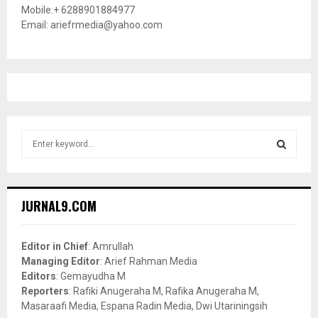
Mobile:+ 6288901884977
Email: ariefrmedia@yahoo.com
S
e
a
S
r
c
E
JURNAL9.COM
h
f
A
o
Editor in Chief
: Amrullah
r
R
Managing Editor
: Arief Rahman Media
:
Editors
: Gemayudha M
C
Reporters
: Rafiki Anugeraha M, Rafika Anugeraha M,
Masaraafi Media, Espana Radin Media, Dwi Utariningsih
H