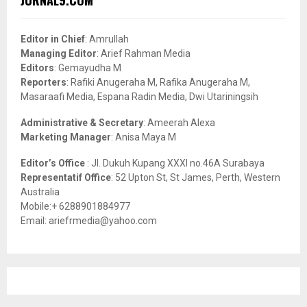
JURNAL9.COM
h
f
A
o
Editor in Chief
: Amrullah
r
R
Managing Editor
: Arief Rahman Media
:
Editors
: Gemayudha M
C
Reporters
: Rafiki Anugeraha M, Rafika Anugeraha M,
Masaraafi Media, Espana Radin Media, Dwi Utariningsih
H
Administrative & Secretary
: Ameerah Alexa
Marketing Manager
: Anisa Maya M
Editor’s Office
: Jl. Dukuh Kupang XXXI no.46A Surabaya
Representatif Office
: 52 Upton St, St James, Perth, Western
Australia
Mobile:+ 6288901884977
Email: ariefrmedia@yahoo.com