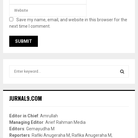
Save my name, email, and website in this browser for the
next time I comment.
S
e
a
S
r
c
E
JURNAL9.COM
h
f
A
o
Editor in Chief
: Amrullah
r
R
Managing Editor
: Arief Rahman Media
:
Editors
: Gemayudha M
C
Reporters
: Rafiki Anugeraha M, Rafika Anugeraha M,