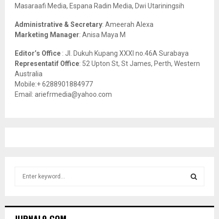
Masaraafi Media, Espana Radin Media, Dwi Utariningsih
H
Administrative & Secretary
: Ameerah Alexa
Marketing Manager
: Anisa Maya M
Editor’s Office
: Jl. Dukuh Kupang XXXI no.46A Surabaya
Representatif Office
: 52 Upton St, St James, Perth, Western
Australia
Mobile:+ 6288901884977
Email: ariefrmedia@yahoo.com
S
e
a
S
r
c
E