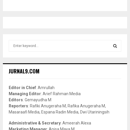
S
e
a
S
r
c
E
JURNAL9.COM
h
f
A
o
Editor in Chief
: Amrullah
r
R
Managing Editor
: Arief Rahman Media
:
Editors
: Gemayudha M
C
Reporters
: Rafiki Anugeraha M, Rafika Anugeraha M,
Masaraafi Media, Espana Radin Media, Dwi Utariningsih
H
Administrative & Secretary
: Ameerah Alexa
Marketing Manager
: Anisa Maya M