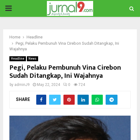
PRIMARY
MENU
Home
Headline
Pegi, Pelaku Pembunuh Vina Cirebon Sudah Ditangkap, Ini
Wajahnya
Headline
News
Pegi, Pelaku Pembunuh Vina Cirebon
Sudah Ditangkap, Ini Wajahnya
by
adminJ9
May 22, 2024
0
724
SHARE