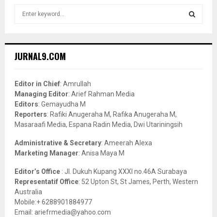
S
e
a
S
r
c
E
JURNAL9.COM
h
f
A
o
Editor in Chief
: Amrullah
r
R
Managing Editor
: Arief Rahman Media
:
Editors
: Gemayudha M
C
Reporters
: Rafiki Anugeraha M, Rafika Anugeraha M,
Masaraafi Media, Espana Radin Media, Dwi Utariningsih
H
Administrative & Secretary
: Ameerah Alexa
Marketing Manager
: Anisa Maya M
Editor’s Office
: Jl. Dukuh Kupang XXXI no.46A Surabaya
Representatif Office
: 52 Upton St, St James, Perth, Western
Australia
Mobile:+ 6288901884977
Email: ariefrmedia@yahoo.com