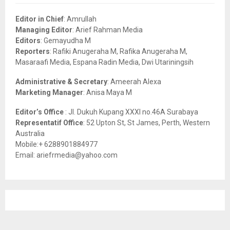
f
A
o
Editor in Chief
: Amrullah
r
R
Managing Editor
: Arief Rahman Media
:
Editors
: Gemayudha M
C
Reporters
: Rafiki Anugeraha M, Rafika Anugeraha M,
Masaraafi Media, Espana Radin Media, Dwi Utariningsih
H
Administrative & Secretary
: Ameerah Alexa
Marketing Manager
: Anisa Maya M
Editor’s Office
: Jl. Dukuh Kupang XXXI no.46A Surabaya
Representatif Office
: 52 Upton St, St James, Perth, Western
Australia
Mobile:+ 6288901884977
Email: ariefrmedia@yahoo.com