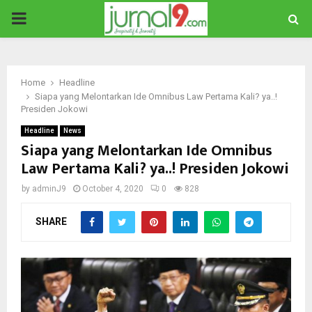
PRIMARY
MENU
Home
Headline
Siapa yang Melontarkan Ide Omnibus Law Pertama Kali? ya..!
Presiden Jokowi
Headline
News
Siapa yang Melontarkan Ide Omnibus
Law Pertama Kali? ya..! Presiden Jokowi
by
adminJ9
October 4, 2020
0
828
SHARE