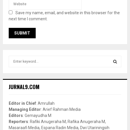
Save my name, email, and website in this browser for the
next time I comment.
S
e
a
S
r
c
E
JURNAL9.COM
h
f
A
o
Editor in Chief
: Amrullah
r
R
Managing Editor
: Arief Rahman Media
:
Editors
: Gemayudha M
C
Reporters
: Rafiki Anugeraha M, Rafika Anugeraha M,
Masaraafi Media, Espana Radin Media, Dwi Utariningsih