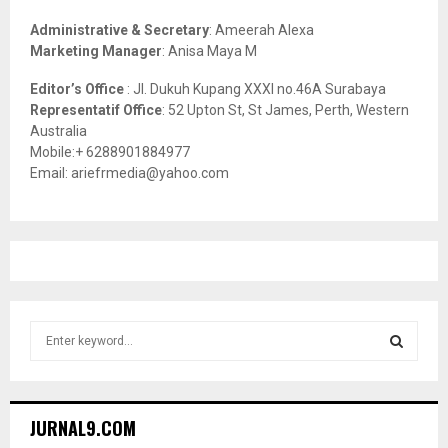
H
Administrative & Secretary
: Ameerah Alexa
Marketing Manager
: Anisa Maya M
Editor’s Office
: Jl. Dukuh Kupang XXXI no.46A Surabaya
Representatif Office
: 52 Upton St, St James, Perth, Western
Australia
Mobile:+ 6288901884977
Email: ariefrmedia@yahoo.com
S
e
a
S
r
c
E
JURNAL9.COM
h