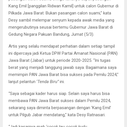
Kang Emil [panggilan Ridwan Kamil] untuk calon Gubernur di
Pilkada Jawa Barat. Bukan pasangan calon suami,” kata
Desy sambil melempar senyum kepada awak media yang
mengerubutinya seusai bertemu Gubernur Jawa Barat di
Gedung Negara Pakuan Bandung, Jumat (5/3).
Artis yang selalu mendapat perhatian dalam setiap tampil
ini dipercaya jadi Ketua DPW Partai Amanat Nasional (PAN)
Jawa Barat (Jabar) untuk periode 2020-2025. “Ini tugas
berat yang menjadi tanggung jawab saya. Bagaimana saya
memimpin PAN Jawa Barat bisa sukses pada Pemilu 2024,”
lanjut pelantun ‘
Tenda Biru”
ini.
“Saya sebagai kader harus siap. Selain saya harus bisa
membawa PAN Jawa Barat sukses dalam Pemilu 2024,
sekarang saya diminta berpasangan dengan ‘Kang Emil’
untuk Pilgub Jabar mendatang,” kata Desy Ratnasari.
“Jadi kasarnya
mah
‘cocok teu cocok kudu