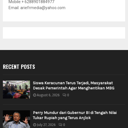
Mobile:+ 6288901884977
Email: ariefrmedia@yahoo.com
RECENT POSTS
Siswa Keracunan Terus Terjadi, Masyarakat
Desak Pemerintah Agar Menghentikan MBG
August 6, 2026
0
Perry Mundur dari Gubernur BI di Tengah Nilai
Tukar Rupiah yang Terus Anjlok
July 27, 2026
0