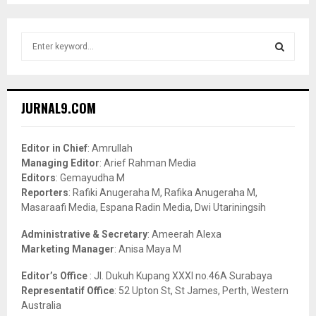
S
e
a
S
r
c
E
JURNAL9.COM
h
f
A
o
Editor in Chief
: Amrullah
r
R
Managing Editor
: Arief Rahman Media
:
Editors
: Gemayudha M
C
Reporters
: Rafiki Anugeraha M, Rafika Anugeraha M,
Masaraafi Media, Espana Radin Media, Dwi Utariningsih
H
Administrative & Secretary
: Ameerah Alexa
Marketing Manager
: Anisa Maya M
Editor’s Office
: Jl. Dukuh Kupang XXXI no.46A Surabaya
Representatif Office
: 52 Upton St, St James, Perth, Western
Australia