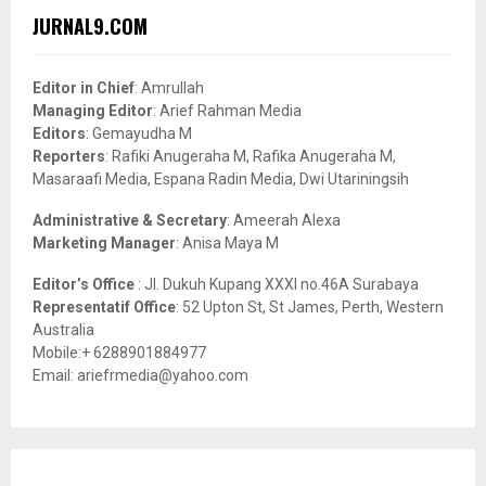
c
E
JURNAL9.COM
h
f
A
o
Editor in Chief
: Amrullah
r
R
Managing Editor
: Arief Rahman Media
:
Editors
: Gemayudha M
C
Reporters
: Rafiki Anugeraha M, Rafika Anugeraha M,
Masaraafi Media, Espana Radin Media, Dwi Utariningsih
H
Administrative & Secretary
: Ameerah Alexa
Marketing Manager
: Anisa Maya M
Editor’s Office
: Jl. Dukuh Kupang XXXI no.46A Surabaya
Representatif Office
: 52 Upton St, St James, Perth, Western
Australia
Mobile:+ 6288901884977
Email: ariefrmedia@yahoo.com