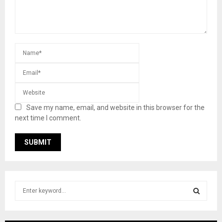
Save my name, email, and website in this browser for the
next time I comment.
S
e
a
S
r