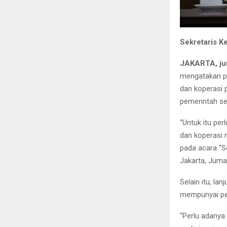
Sekretaris K
JAKARTA, ju
mengatakan po
dan koperasi 
pemerintah se
“Untuk itu pe
dan koperasi 
pada acara “S
Jakarta, Jumat
Selain itu, la
mempunyai pe
“Perlu adanya