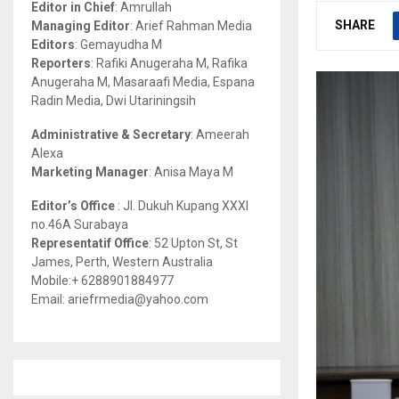
Editor in Chief
: Amrullah
r
R
SHARE
Managing Editor
: Arief Rahman Media
:
Editors
: Gemayudha M
C
Reporters
: Rafiki Anugeraha M, Rafika
Anugeraha M, Masaraafi Media, Espana
H
Radin Media, Dwi Utariningsih
Administrative & Secretary
: Ameerah
Alexa
Marketing Manager
: Anisa Maya M
Editor’s Office
: Jl. Dukuh Kupang XXXI
no.46A Surabaya
Representatif Office
: 52 Upton St, St
James, Perth, Western Australia
Mobile:+ 6288901884977
Email: ariefrmedia@yahoo.com