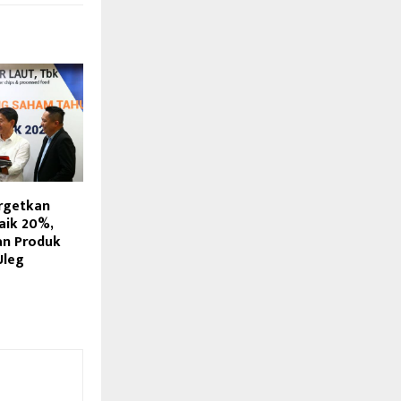
rgetkan
aik 20%,
an Produk
Uleg