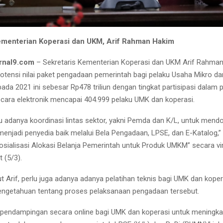
ementerian Koperasi dan UKM, Arif Rahman Hakim
rnal9.com
– Sekretaris Kementerian Koperasi dan UKM Arif Rahma
tensi nilai paket pengadaan pemerintah bagi pelaku Usaha Mikro da
pada 2021 ini sebesar Rp478 triliun dengan tingkat partisipasi dalam
cara elektronik mencapai 404.999 pelaku UMK dan koperasi.
rlu adanya koordinasi lintas sektor, yakni Pemda dan K/L, untuk men
menjadi penyedia baik melalui Bela Pengadaan, LPSE, dan E-Katalog,”
osialisasi Alokasi Belanja Pemerintah untuk Produk UMKM” secara vir
 (5/3).
njut Arif, perlu juga adanya adanya pelatihan teknis bagi UMK dan kope
ngetahuan tentang proses pelaksanaan pengadaan tersebut.
 pendampingan secara online bagi UMK dan koperasi untuk meningka