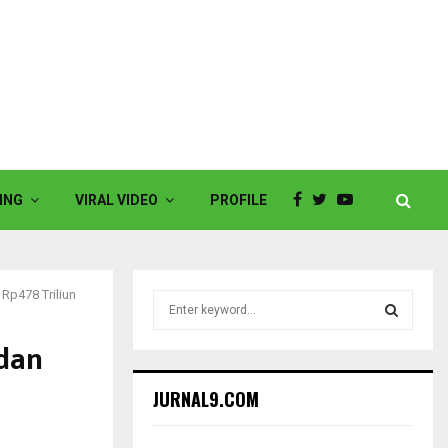
ING
VIRAL VIDEO
PROFILE
Rp478 Triliun
S
e
a
dan
S
r
c
E
JURNAL9.COM
h
f
A
o