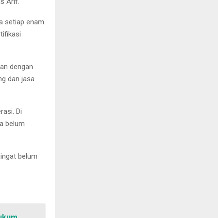
 Arif.
la setiap enam
ifikasi
aan dengan
g dan jasa
asi. Di
ga belum
gingat belum
Hukum