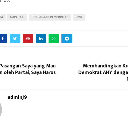
s:
250
KM
KOPERASI
PENGADAAN PEMERINTAH
UMK
 Pasangan Saya yang Mau
Membandingkan Ku
 oleh Partai, Saya Harus
Demokrat AHY denga
adminJ9