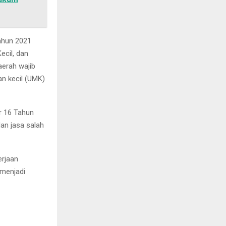
ahun 2021
cil, dan
erah wajib
n kecil (UMK)
r 16 Tahun
an jasa salah
erjaan
 menjadi