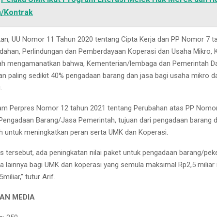
n/Kontrak
kan, UU Nomor 11 Tahun 2020 tentang Cipta Kerja dan PP Nomor 7 t
ahan, Perlindungan dan Pemberdayaan Koperasi dan Usaha Mikro, Ke
ah mengamanatkan bahwa, Kementerian/lembaga dan Pemerintah Da
n paling sedikit 40% pengadaan barang dan jasa bagi usaha mikro da
.
am Perpres Nomor 12 tahun 2021 tentang Perubahan atas PP Nomo
Pengadaan Barang/Jasa Pemerintah, tujuan dari pengadaan barang d
h untuk meningkatkan peran serta UMK dan Koperasi.
s tersebut, ada peningkatan nilai paket untuk pengadaan barang/pek
sa lainnya bagi UMK dan koperasi yang semula maksimal Rp2,5 miliar
iliar,” tutur Arif.
AN MEDIA