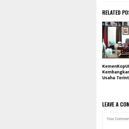
RELATED PO
KemenKopU
Kembangkan
Usaha Terint
LEAVE A CO