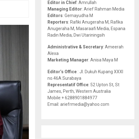
Editor in Chief
: Amrullah
r
R
Managing Editor
: Arief Rahman Media
:
Editors
: Gemayudha M
C
Reporters
: Rafiki Anugeraha M, Rafika
Anugeraha M, Masaraafi Media, Espana
H
Radin Media, Dwi Utariningsih
Administrative & Secretary
: Ameerah
Alexa
Marketing Manager
: Anisa Maya M
Editor’s Office
: Jl. Dukuh Kupang XXXI
no.46A Surabaya
Representatif Office
: 52 Upton St, St
James, Perth, Western Australia
Mobile:+ 6288901884977
Email: ariefrmedia@yahoo.com