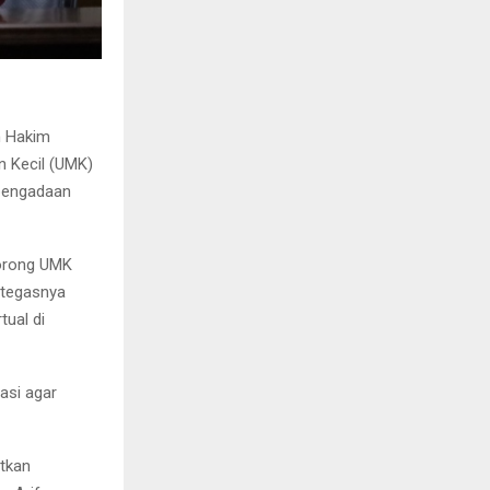
n Hakim
n Kecil (UMK)
 pengadaan
dorong UMK
 tegasnya
tual di
rasi agar
tkan